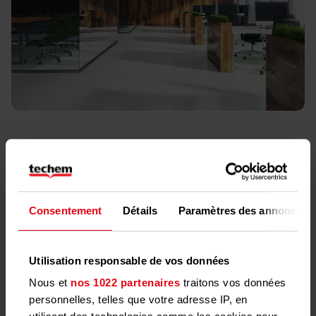
Techem Caloribel S.A.
Rue De Koninck, 40 Boîte 1-3
1080 Bruxelles
Consentement
Détails
Paramètres des annonces
Tél: +32 2 529 63 00
Utilisation responsable de vos données
Congés et jours fériés :
Nous et
nos 1022 partenaires
traitons vos données
mercredi 24 décembre au vendredi 2 janvier 2026
personnelles, telles que votre adresse IP, en
inclus