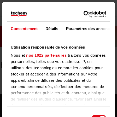
Consentement
Détails
Paramètres des annonces
Utilisation responsable de vos données
Nous et
nos 1022 partenaires
traitons vos données
personnelles, telles que votre adresse IP, en
Kampagnen-Seiten
utilisant des technologies comme les cookies pour
stocker et accéder à des informations sur votre
appareil, afin de diffuser des publicités et du
contenu personnalisés, d'effectuer des mesures de
performance des publicités et du contenu, ainsi que
de réaliser des études d’audience, favorisant ainsi le
développement de services. Vous avez le choix
quant à l'utilisation de vos données et à leurs
Sélection