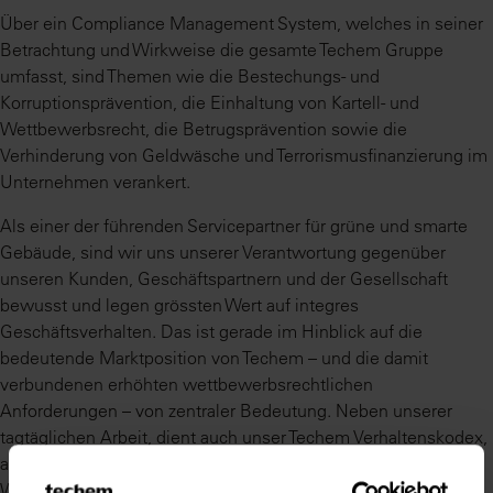
Über ein Compliance Management System, welches in seiner
Betrachtung und Wirkweise die gesamte Techem Gruppe
umfasst, sind Themen wie die Bestechungs- und
Korruptionsprävention, die Einhaltung von Kartell- und
Wettbewerbsrecht, die Betrugsprävention sowie die
Verhinderung von Geldwäsche und Terrorismusfinanzierung im
Unternehmen verankert.
Als einer der führenden Servicepartner für grüne und smarte
Gebäude, sind wir uns unserer Verantwortung gegenüber
unseren Kunden, Geschäftspartnern und der Gesellschaft
bewusst und legen grössten Wert auf integres
Geschäftsverhalten. Das ist gerade im Hinblick auf die
bedeutende Marktposition von Techem – und die damit
verbundenen erhöhten wettbewerbsrechtlichen
Anforderungen – von zentraler Bedeutung. Neben unserer
tagtäglichen Arbeit, dient auch unser Techem Verhaltenskodex,
als klare Bekenntnis und als Botschafter, um unser
Werteverständnis von innen nach aussen zu transportieren.