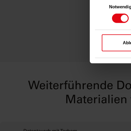
Wenn Sie es e
Notwendi
Inform
genau sei
Druck der ‰-
Ihr Ge
Sie, auf Wun
identifizie
Erfahren Sie m
Abl
Ihre Präferen
Damit Sie uns
Cookies einge
finden Sie in
Weiterführende D
Materialien 