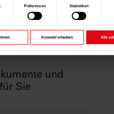
rlauben, würden wir auch gerne:
g
Präferenzen
Statistiken
Drucken
Versende
ationen über Ihre geografische Lage erfassen, welche bis auf ein
n können
Abrechnung und Versand an
Nach dem Zuordn
rät durch aktives Scannen nach bestimmten Merkmalen (Fingerpr
sch Übermittlung als PDF.
Heizkostenabrechnung ver
ren
komplette Mietnebenkoste
ehr darüber, wie Ihre persönlichen Daten verarbeitet werden, un
ehnen
Auswahl erlauben
Alle zu
die Bewohner
zen im
Abschnitt Einzelheiten
fest.
ere Webseite in vollem Umfang nutzen können, werden in einige
setzt. Weitere Informationen zu Cookies sowie Widerspruchsmög
 unseren
Datenschutzhinweisen
.
okumente und
für Sie