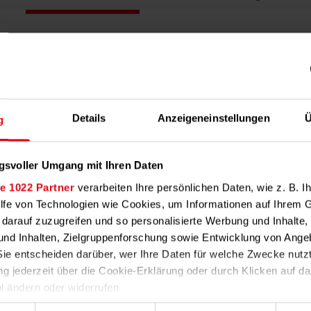
2
Details
Anzeigeneinstellungen
Ü
g
Übermitteln
Elektronische Datenübermittlung der Nutzer-
gsvoller Umgang mit Ihren Daten
und Liegenschaftsdaten an uns. Prüfung und
e 1022 Partner
verarbeiten Ihre persönlichen Daten, wie z. B. Ih
Plausibilitätskontrolle der Daten durch uns
A
ilfe von Technologien wie Cookies, um Informationen auf Ihrem 
und Zusammenführung mit den
 darauf zuzugreifen und so personalisierte Werbung und Inhalt
Ablesewerten.
nd Inhalten, Zielgruppenforschung sowie Entwicklung von Ange
Sie entscheiden darüber, wer Ihre Daten für welche Zwecke nutz
ung jederzeit über die Cookie-Erklärung oder durch Klicken auf d
4
5
l ändern oder widerrufen
ahl