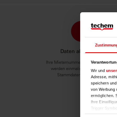
1
Zustimmun
Daten abgleichen
Ihre Mieternummern und Stammdaten
Verantwortun
werden einmalig mit den Techem
Wir und
unser
Stammdaten abgeglichen.
Adresse, mith
speichern und
von Werbung u
ermöglichen. 
Ihre Einwillig
Trigger Symbo
Einwilligungsausw