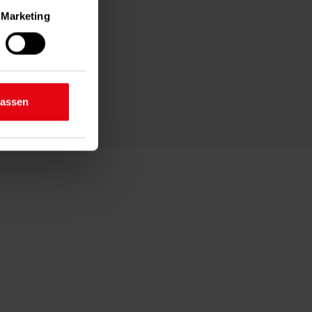
Marketing
n
ige Meter
en der
inting)
senden Sie die
nabrechnung an
d legen Sie
lassen
.
n Bereichen
lichkeit