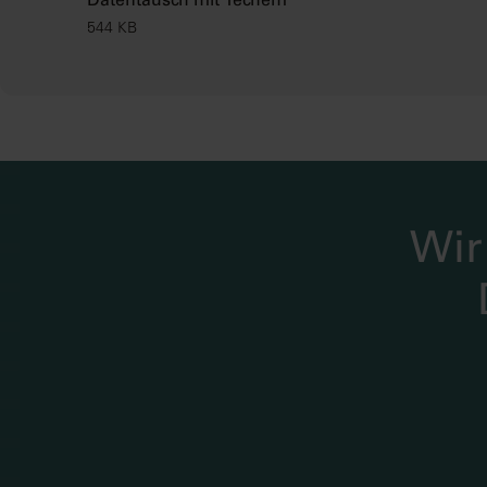
Datentausch mit Techem
544 KB
Wir