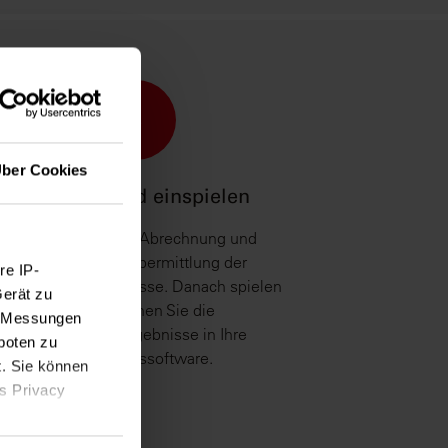
3
ber Cookies
Erstellen und einspielen
Erstellung der ‰-Abrechnung und
elektronische Übermittlung der
re IP-
brechnungsergebnisse. Danach spielen
Gerät zu
und verbuchen Sie die
e, Messungen
Abrechnungsergebnisse in Ihre
boten zu
Verwaltungssoftware.
t. Sie können
as Privacy