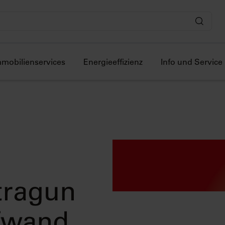
mmobilienservices
Energieeffizienz
Info und Service
tragun
ufwand