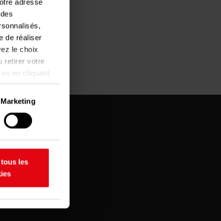
votre adresse
 des
ersonnalisés,
e de réaliser
ez le choix
 retirer votre
 ou en cliquant
Marketing
ent être
aractéristiques
 tous les
os
ies
etirer votre
rir des