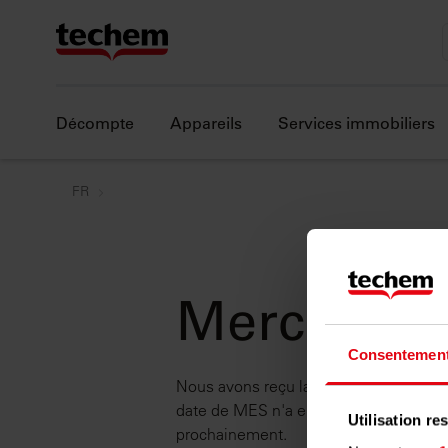
Décompte
Appareils
Services immobiliers
FR
Merci bea
Consentemen
Nous avons reçu la demande de mise e
date de MES n'a encore été fixée, no
Utilisation r
prochainement.