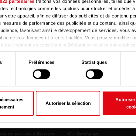
022 partenaires
traitons vos données personnelles, telles que 
nt des technologies comme les cookies pour stocker et accéder à
Chez page d'accueil
ur votre appareil, afin de diffuser des publicités et du contenu p
s mesures de performance des publicités et du contenu, ainsi qu
udience, favorisant ainsi le développement de services. Vous av
sation de vos données et à leurs finalités. Vous pouvez modifier ou
 tout moment en consultant la Déclaration relative aux cookies
confidentialité.
s
Préférences
Statistiques
rmettez, nous aimerions également :
er des informations sur votre localisation géographique qui peuv
à plusieurs mètres près
ier votre appareil en l'analysant activement pour en relever les c
s (empreintes digitales).
nécessaires
Autoriser
Autoriser la sélection
 plus sur le traitement de vos données personnelles et définir v
uement
cook
reportez-vous à la
section « Détails »
. Vous pouvez modifier ou r
ns et services
Services en ligne
 tout moment à partir de la déclaration sur les cookies.
s locataires
Portail client
gales pour les utilisateurs
IGH DataSelect
us permettent de personnaliser le contenu et les annonces, d'off