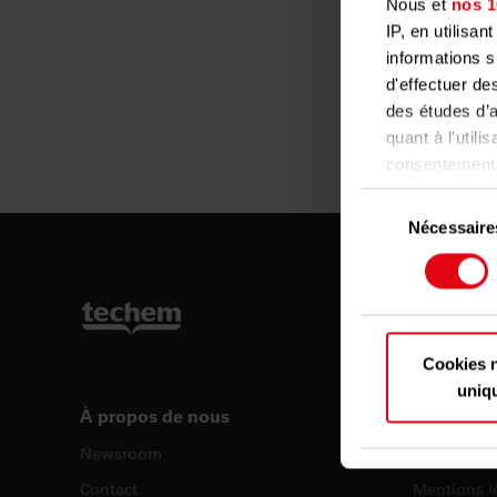
Nous et
nos 1
IP, en utilisa
informations s
d'effectuer de
des études d’a
quant à l'utili
consentement à
sur l'icône de 
Sélection
Nécessaire
du
Si vous le pe
consentement
Collect
précises 
Identif
spécifique
Cookies 
Pour en savoir
uniq
préférences, 
À propos de nous
Informatio
consentement à
Newsroom
Information
Contact
Mentions lé
Les cookies no