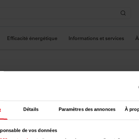
Efficacité énergétique
Informations et services
À
ucoup!
Détails
Paramètres des annonces
À pro
t
n service. Si aucune
us vous contacterons
esponsable de vos données