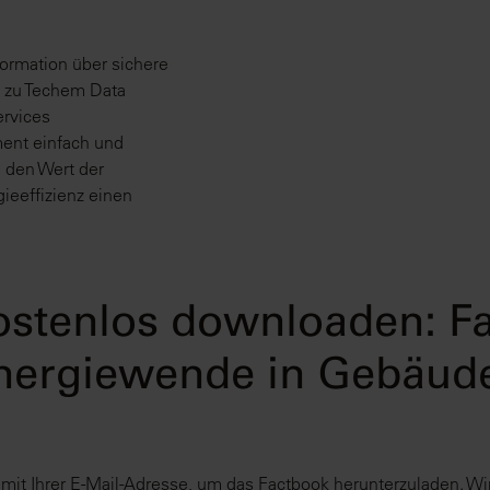
ormation über sichere
 zu Techem Data
ervices
ent einfach und
n den Wert der
ieeffizienz einen
kostenlos downloaden: F
nergiewende in Gebäud
 mit Ihrer E-Mail-Adresse, um das Factbook herunterzuladen. Wi