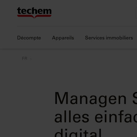
Décompte
Appareils
Services immobiliers
FR
Managen 
alles einfa