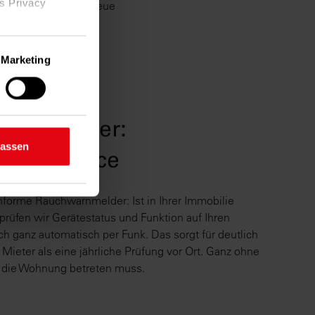
as Privacy
r Kerngeschäft und neue
Marketing
ige Meter
inting)
 und sicher:
d legen Sie
lassen
er-Service
n Bereichen
onforme Rauchwarnmelder: Ist in Ihrer Immobilie
lichkeit
rüfen wir Gerätestatus und Funktion auf Ihren
 ganz automatisch per Funk. Das sorgt für deutlich
 Mieter als eine jährliche Prüfung vor Ort. Ganz ohne
 die Wohnung betreten muss.