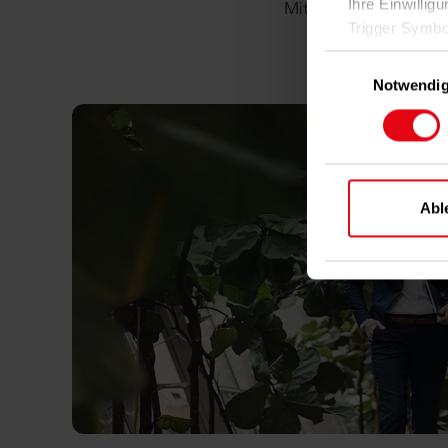
Ihre Einwillig
Mit den digitalen Serv
Trigger Symbo
Einwilligungsausw
Wenn Sie es e
Notwendi
Inform
genau sei
Ihr Ge
identifizie
Erfahren Sie m
Abl
Ihre Präferen
Damit Sie uns
Cookies einge
finden Sie in