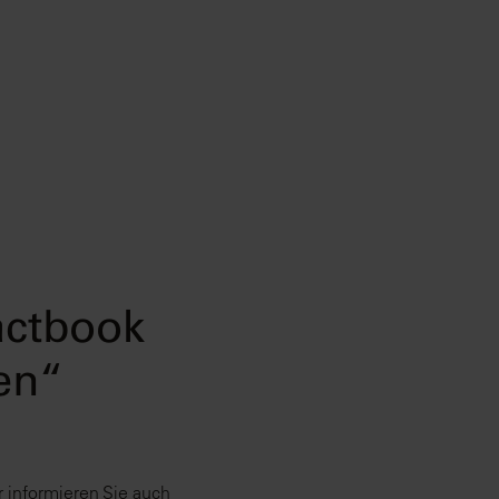
actbook
en“
r informieren Sie auch