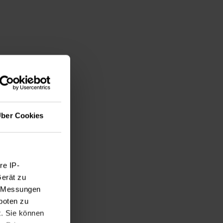
ber Cookies
re IP-
Gerät zu
e, Messungen
ter
boten zu
t. Sie können