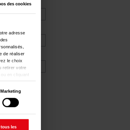
pos des cookies
votre adresse
 des
ersonnalisés,
e de réaliser
ez le choix
 retirer votre
 ou en cliquant
Marketing
ent être
aractéristiques
 tous les