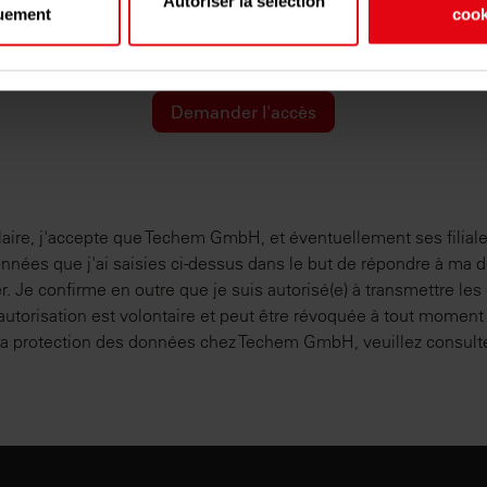
Vérification Anti-Robot
Autoriser la sélection
 plus sur le traitement de vos données personnelles et définir v
uement
cook
Clique ici pour vérifier
reportez-vous à la
section « Détails »
. Vous pouvez modifier ou r
Friendly
Captcha ⇗
 tout moment à partir de la déclaration sur les cookies.
Demander l'accès
us permettent de personnaliser le contenu et les annonces, d'off
s relatives aux médias sociaux et d'analyser notre trafic. Nous 
informations sur l'utilisation de notre site avec nos partenaires
blicité et d'analyse, qui peuvent combiner celles-ci avec d'autre
vez fournies ou qu'ils ont collectées lors de votre utilisation de 
ire, j'accepte que Techem GmbH, et éventuellement ses filiales
 données que j'ai saisies ci-dessus dans le but de répondre à ma 
. Je confirme en outre que je suis autorisé(e) à transmettre le
torisation est volontaire et peut être révoquée à tout moment a
 la protection des données chez Techem GmbH, veuillez consulte