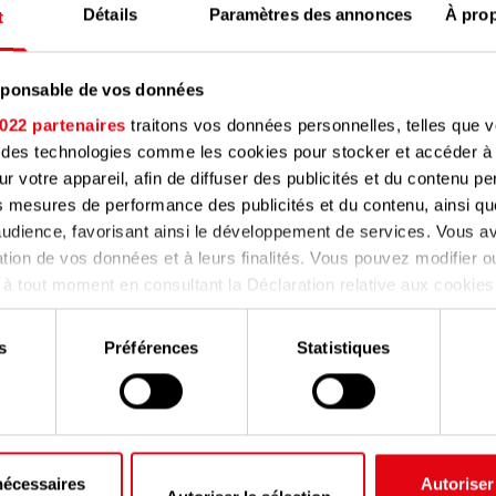
Détails
Paramètres des annonces
À pro
t
esponsable de vos données
022 partenaires
traitons vos données personnelles, telles que 
nt des technologies comme les cookies pour stocker et accéder à
ur votre appareil, afin de diffuser des publicités et du contenu p
s mesures de performance des publicités et du contenu, ainsi qu
udience, favorisant ainsi le développement de services. Vous av
sation de vos données et à leurs finalités. Vous pouvez modifier ou
 tout moment en consultant la Déclaration relative aux cookies
confidentialité.
r des services en ligne suivants:
s
Préférences
Statistiques
rmettez, nous aimerions également :
er des informations sur votre localisation géographique qui peuv
à plusieurs mètres près
ne
ier votre appareil en l'analysant activement pour en relever les c
s (empreintes digitales).
nécessaires
Autoriser