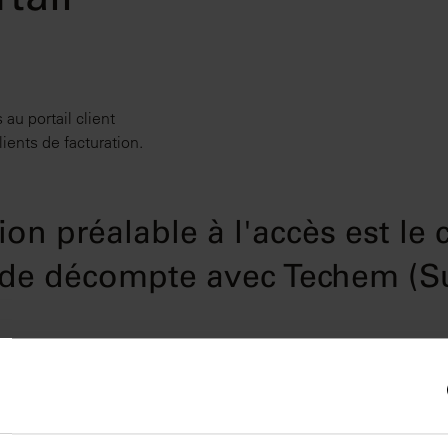
tail
au portail client
ients de facturation.
ion préalable à l'accès est le 
t de décompte avec Techem (Su
t chez Techem (Suisse) SA*