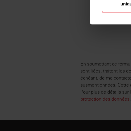
Pour en savoir
uniq
préférences, 
consentement à
Les cookies no
fonctionnalité
également des 
sociaux, de pu
que vous leur a
En soumettant ce formula
sont liées, traitent les
échéant, de me contacter
susmentionnées. Cette au
Pour plus de détails sur
protection des données
.