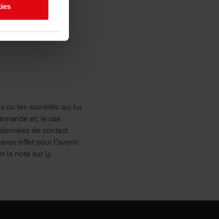
os
ies
etirer votre
rir des
partageons
 de médias
s informations
leurs services.
 ou les sociétés qui lui
demande et, le cas
s données de contact
vec effet pour l'avenir.
r la note sur
la