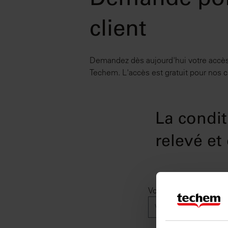
Demande por
client
Demandez dès aujourd'hui votre accès 
Techem. L'accès est gratuit pour nos cl
La condit
relevé e
Votre numéro de clien