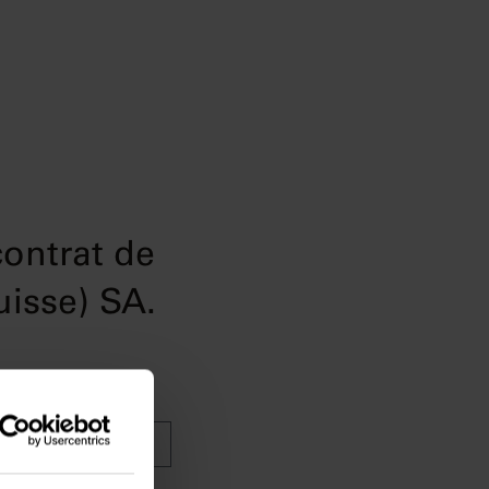
contrat de
isse) SA.