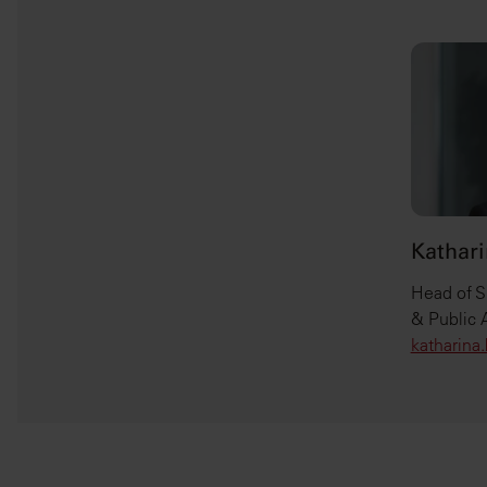
Kathari
Head of S
& Public A
katharina