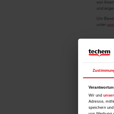
von ihnen
und anges
Um Bewoh
unter
www
Zustimmun
Verantwortun
Wir und
unser
Adresse, mith
speichern und
von Werbung u