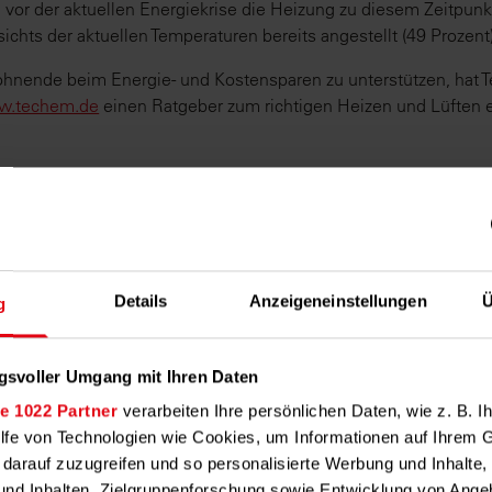
 vor der aktuellen Energiekrise die Heizung zu diesem Zeitpunk
ichts der aktuellen Temperaturen bereits angestellt (49 Prozent)
nende beim Energie- und Kostensparen zu unterstützen, hat 
.techem.de
einen Ratgeber zum richtigen Heizen und Lüften er
Details
Anzeigeneinstellungen
Ü
g
gsvoller Umgang mit Ihren Daten
e 1022 Partner
verarbeiten Ihre persönlichen Daten, wie z. B. Ih
ilfe von Technologien wie Cookies, um Informationen auf Ihrem 
 darauf zuzugreifen und so personalisierte Werbung und Inhalt
nd Inhalten, Zielgruppenforschung sowie Entwicklung von Ange