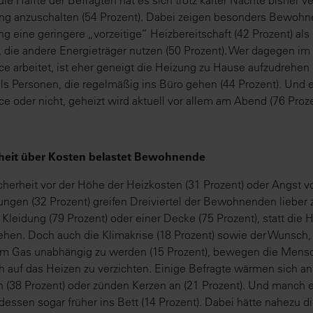
ie Hälfte der Befragten hat es sich trotz kalter Nächte bisher ve
ng anzuschalten (54 Prozent). Dabei zeigen besonders Bewohn
g eine geringere „vorzeitige“ Heizbereitschaft (42 Prozent) als
 die andere Energieträger nutzen (50 Prozent). Wer dagegen im
e arbeitet, ist eher geneigt die Heizung zu Hause aufzudrehen 
als Personen, die regelmäßig ins Büro gehen (44 Prozent). Und e
e oder nicht, geheizt wird aktuell vor allem am Abend (76 Proze
heit über Kosten belastet Bewohnende
herheit vor der Höhe der Heizkosten (31 Prozent) oder Angst v
ngen (32 Prozent) greifen Dreiviertel der Bewohnenden lieber 
Kleidung (79 Prozent) oder einer Decke (75 Prozent), statt die 
hen. Doch auch die Klimakrise (18 Prozent) sowie der Wunsch,
em Gas unabhängig zu werden (15 Prozent), bewegen die Mens
h auf das Heizen zu verzichten. Einige Befragte wärmen sich an
 (38 Prozent) oder zünden Kerzen an (21 Prozent). Und manch 
tdessen sogar früher ins Bett (14 Prozent). Dabei hätte nahezu di