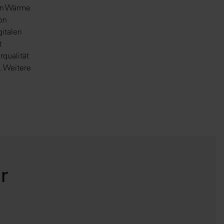
von Wärme
on
italen
t
qualität
. Weitere
r