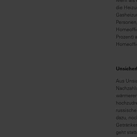
Mehr als d
die Heizu
Gasheizun
Personen,
Homeoffic
Prozent) 
Homeoffic
Unsicher
Aus Unsic
Nachzahlu
wärmerer 
hochzudre
russisch
dazu, noc
Getränken
geht stat