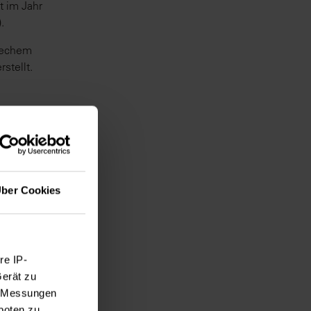
t im Jahr
.
Techem
stellt.
ber Cookies
re IP-
Gerät zu
e, Messungen
boten zu