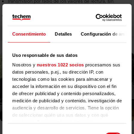
Transmisión por radio de los valores de lectura, sin
necesidad de lecturas intermedias in situ
Transmisión de datos segura mediante el cifrado de datos
SSL y la metodología CRC
Consentimiento
Detalles
Configuración de anunci
Uso responsable de sus datos
Nosotros y
nuestros 1022 socios
procesamos sus
datos personales, p.ej., su dirección IP, con
tecnologías como las cookies para almacenar y
acceder la información en su dispositivo con el fin
de ofrecer publicidad y contenido personalizados,
medición de publicidad y contenido, investigación de
audiencia y desarrollo de servicios. Tiene la opción
de seleccionar quién usa sus datos y con qué
propósitos. Puede cambiar o retirar su
consentimiento en cualquier momento desde la
Selección