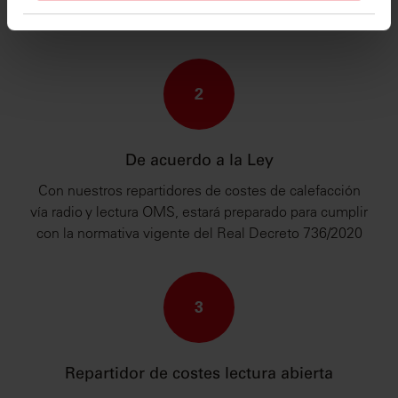
años de experiencia.
Además, compartimos información sobre el uso que
haga del sitio web con nuestros partners de redes
sociales, publicidad y análisis web, quienes pueden
combinarla con otra información que les haya
2
proporcionado o que hayan recopilado a partir del
uso que haya hecho de sus servicios.
De acuerdo a la Ley
Con nuestros repartidores de costes de calefacción
vía radio y lectura OMS, estará preparado para cumplir
con la normativa vigente del Real Decreto 736/2020
3
Repartidor de costes lectura abierta