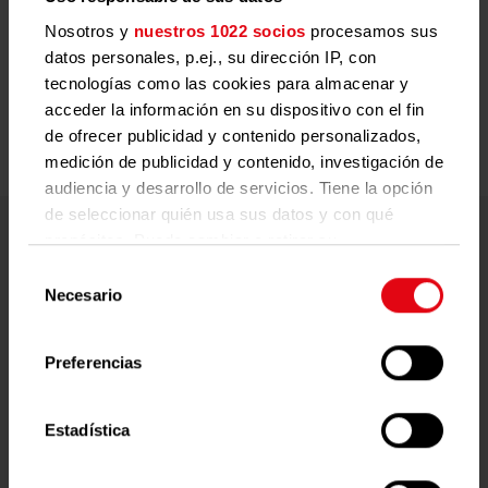
Nosotros y
nuestros 1022 socios
procesamos sus
datos personales, p.ej., su dirección IP, con
Entra y consulta tus datos al momento.
tecnologías como las cookies para almacenar y
acceder la información en su dispositivo con el fin
de ofrecer publicidad y contenido personalizados,
medición de publicidad y contenido, investigación de
audiencia y desarrollo de servicios. Tiene la opción
de seleccionar quién usa sus datos y con qué
propósitos. Puede cambiar o retirar su
consentimiento en cualquier momento desde la
Selección
El futuro digital ya esta aquí
Declaración de cookies o clicando en el Menú de
Necesario
de
consentimiento.
consentimiento
Con el
Portal Techem
, toda la información relevante está
disponible
de un solo vistazo
:
Preferencias
Si lo permite, también quisiéramos:
Recopilar información sobre su ubicación
geográfica que puede tener una precisión de
1
Estadística
varios metros
Identificar su dispositivo analizándolo