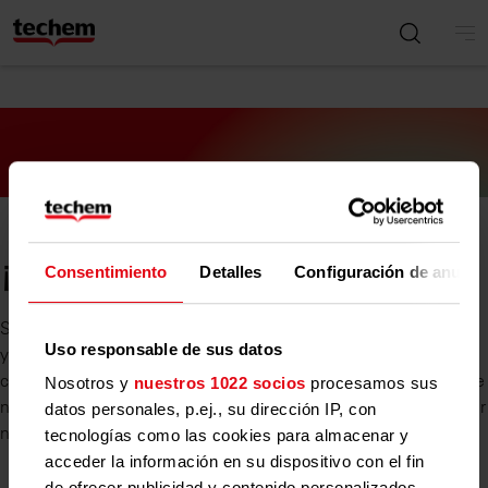
¡Hecho!
Consentimiento
Detalles
Configuración de anunci
Su dirección de correo electrónico ha sido confirmada. Ahora
Uso responsable de sus datos
ya puede recibir información sobre Techem, por favor,
compruebe su bandeja de entrada. Comprueba que el mensaje
Nosotros y
nuestros 1022 socios
procesamos sus
no se encuentre en tu carpeta de spam. También puedes añadir
datos personales, p.ej., su dirección IP, con
nuestra dirección de correo a tu libreta de direcciones.
tecnologías como las cookies para almacenar y
acceder la información en su dispositivo con el fin
de ofrecer publicidad y contenido personalizados,