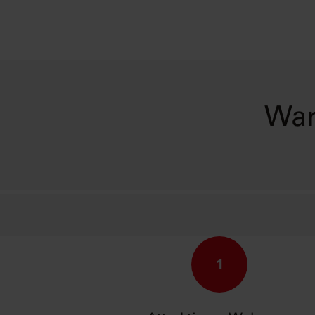
War
1