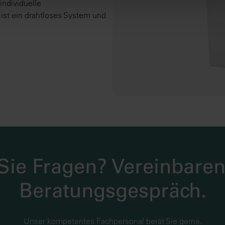
individuelle
 unseren
Datenschutzhinweisen
.
st ein drahtloses System und
ie Fragen? Vereinbaren
Beratungsgespräch.
Unser kompetentes Fachpersonal berät Sie gerne.