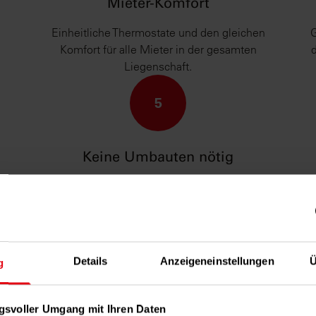
Mieter-Komfort
Einheitliche Thermostate und den gleichen
G
Komfort für alle Mieter in der gesamten
Liegenschaft.
5
Keine Umbauten nötig
Keine Umbauten an Ihrem Heizsystem:
Di
len
Danfoss Thermostate sind mit allen gängigen
k
 bei
Heizkörperventilen kompatibel.
Details
Anzeigeneinstellungen
Ü
g
7
8
gsvoller Umgang mit Ihren Daten