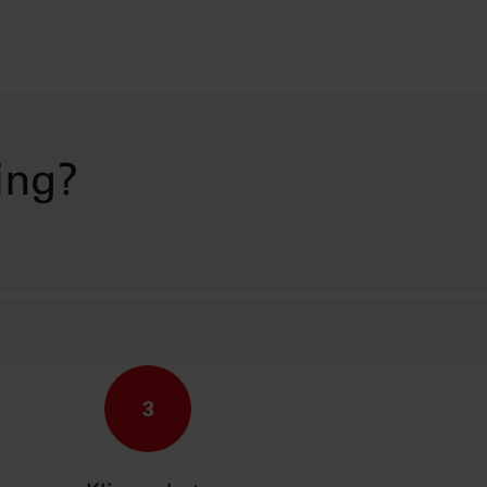
ing?
3