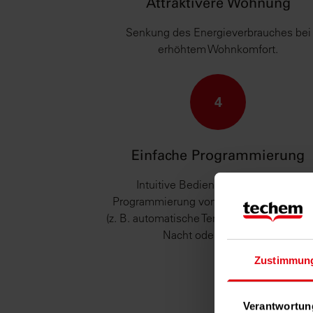
Attraktivere Wohnung
Senkung des Energieverbrauches bei
erhöhtem Wohnkomfort.
4
Einfache Programmierung
Intuitive Bedienung und einfache
Programmierung von individuellen Profi
(z. B. automatische Temperaturabsenkung
Nacht oder im Urlaub).
Zustimmun
Verantwortun