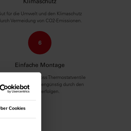
Klimaschutz
ut für die Umwelt und den Klimaschutz
durch Vermeidung von CO2-Emissionen.
6
Einfache Montage
e Montage der Danfoss Thermostatventile
ann einfach und kostengünstig durch den
Hauswart erfolgen.
ber Cookies