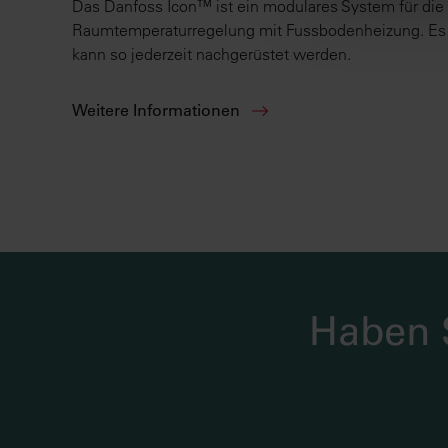
Das Danfoss Icon™ ist ein modulares System für die 
finden Sie in
Raumtemperaturregelung mit Fussbodenheizung. Es i
kann so jederzeit nachgerüstet werden.
Weitere Informationen
Haben S