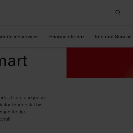
mmobilienservices
Energieeffizienz
Info und Service
mart
 jedes Heim und jeden
iator-Thermostat bis
ngen für die
erall.