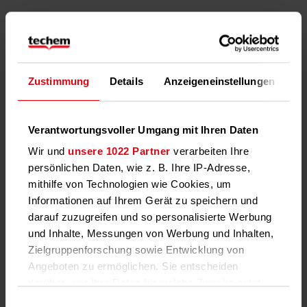
Techem Anwendervideos
Zustimmung
Details
Anzeigeneinstellungen
Üb
Verantwortungsvoller Umgang mit Ihren Daten
Wir und
unsere 1022 Partner
verarbeiten Ihre
persönlichen Daten, wie z. B. Ihre IP-Adresse,
mithilfe von Technologien wie Cookies, um
Informationen auf Ihrem Gerät zu speichern und
darauf zuzugreifen und so personalisierte Werbung
Techem Expertenwissen
und Inhalte, Messungen von Werbung und Inhalten,
Zielgruppenforschung sowie Entwicklung von
Angeboten zu ermöglichen. Sie entscheiden
darüber, wer Ihre Daten für welche Zwecke nutzt.
Sie können Ihre Einwilligung jederzeit über die
Einwilligungsauswahl