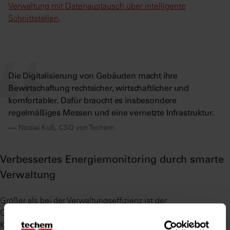
Verwaltung mit Datenaustausch über intelligente
Schnittstellen
.
Die Digitalisierung von Gebäuden macht ihre
Bewirtschaftung rechtsicher, wirtschaftlicher und
komfortabler. Dafür braucht es insbesondere
regelmäßiges Messen und eine vernetzte Infrastruktur.
Nicolai Kuß, CSO von Techem
Verbessertes Energiemonitoring durch smarte
Verwaltung
Größer als bei der Verwaltungseffizienz ist der
Optimierungsbedarf nach Angaben der Befragten nur bei der
Klimafreundlichkeit der Gebäude (große gewerbliche