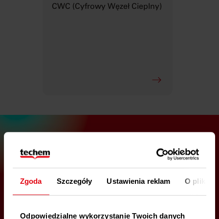
CWC (Cyfrowy Węzeł Cieplny)
Zgoda
Szczegóły
Ustawienia reklam
O plikach
Odpowiedzialne wykorzystanie Twoich danych