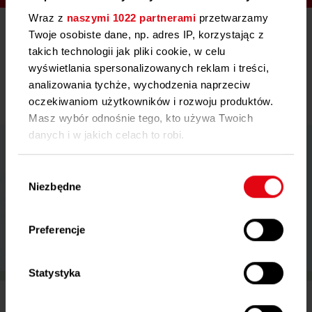
Wraz z
naszymi 1022 partnerami
przetwarzamy
Urządzenia Techem z nowoczesną technologią
Twoje osobiste dane, np. adres IP, korzystając z
radiową
takich technologii jak pliki cookie, w celu
wyświetlania spersonalizowanych reklam i treści,
Oszczędność czasu i kosztów dzięki inteligentnym rozwiązaniom
analizowania tychże, wychodzenia naprzeciw
Techem. Zdalny odczyt, precyzyjne dane, łatwe zarządzanie.
oczekiwaniom użytkowników i rozwoju produktów.
Masz wybór odnośnie tego, kto używa Twoich
danych i w jakich celach to robi.
Jeśli wyrazisz na to zgodę, chcielibyśmy również:
Wybór
Niezbędne
Gromadzić dane dotyczące Twojej lokalizacji
zgody
geograficznej z dokładnością nawet do kilku
metrów
Preferencje
Identyfikować Twoje urządzenie, aktywnie
analizując charakteryzującego je zbiory danych
(fingerprinting, czyli wirtualny odcisk palca)
Statystyka
Dowiedz się więcej odnośnie tego, jak Twoje
Nasze kompleksowe rozwiązanie: Techem Smart
osobiste dane są przetwarzane oraz ustaw własne