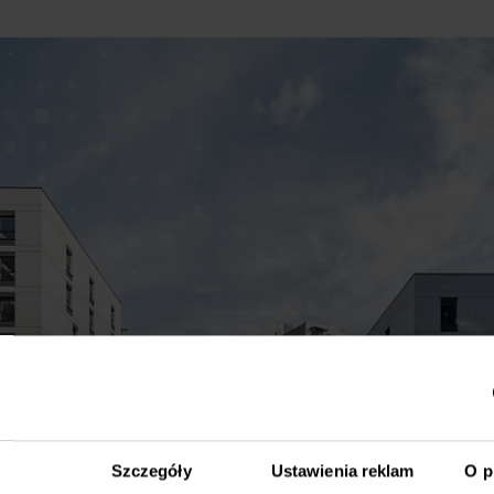
Szczegóły
Ustawienia reklam
O p