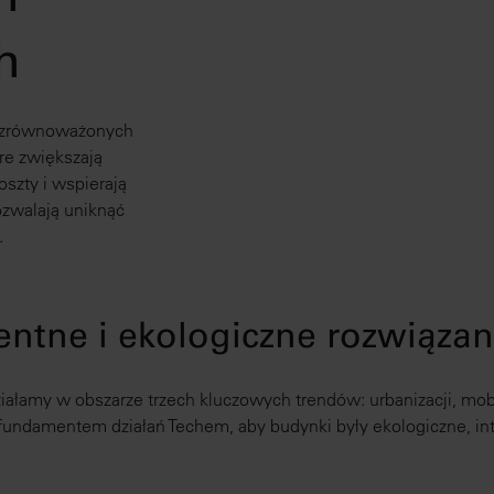
h
h
 i zrównoważonych
re zwiększają
szty i wspierają
ozwalają uniknąć
.
gentne i ekologiczne rozwiąza
iałamy w obszarze trzech kluczowych trendów: urbanizacji, mob
ndamentem działań Techem, aby budynki były ekologiczne, inte