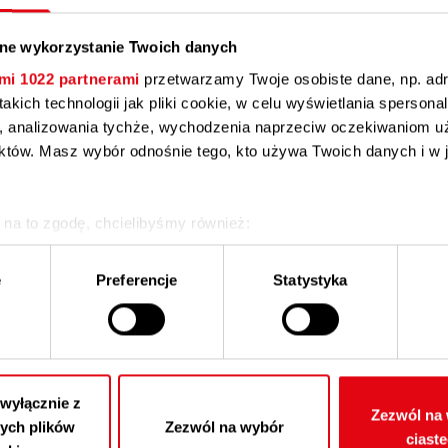
ne wykorzystanie Twoich danych
mi 1022 partnerami
przetwarzamy Twoje osobiste dane, np. adr
takich technologii jak pliki cookie, w celu wyświetlania sperson
Zarząd Techem
ci, analizowania tychże, wychodzenia naprzeciw oczekiwaniom u
któw. Masz wybór odnośnie tego, kto używa Twoich danych i w j
nn - Prezes Zarządu Techem GmbH
 na to zgodę, chcielibyśmy również:
zić dane dotyczące Twojej lokalizacji geograficznej z dokładno
złonek Zarządu Techem GmbH
rów
e
Preferencje
Statystyka
fikować Twoje urządzenie, aktywnie analizując charakteryzująceg
g – Członek Zarządu Techem GmbH
ngerprinting, czyli wirtualny odcisk palca)
ięcej odnośnie tego, jak Twoje osobiste dane są przetwarzane 
encje w
sekcji szczegółów
. W Deklaracji plików cookie możesz
 zgodę w dowolnej chwili.
 wyłącznie z
Zezwól na 
ych plików
Zezwól na wybór
Zarząd Techem w Polsc
ciast
w cookie, aby mogli Państwo w pełni korzystać z naszej strony