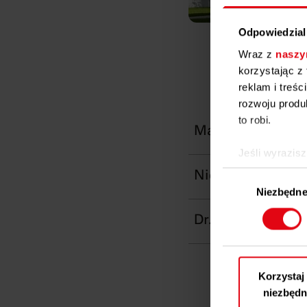
Odpowiedzial
Wraz z
naszy
korzystając z 
reklam i treś
rozwoju produ
to robi.
Matthias Hartma
Jeśli wyrazisz
Gromad
Nicolai Kuß – C
Wybór
kilku met
Niezbędn
zgody
Identy
Dr. Carsten Süri
danych (fi
Dowiedz się w
własne prefer
wycofać swoją
Korzystaj
niezbędn
Używamy plikó