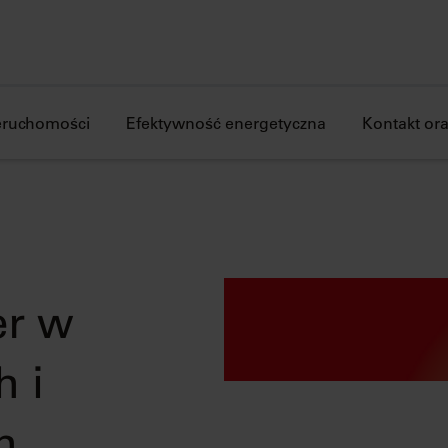
ieruchomości
Efektywność energetyczna
Kontakt or
er w
h i