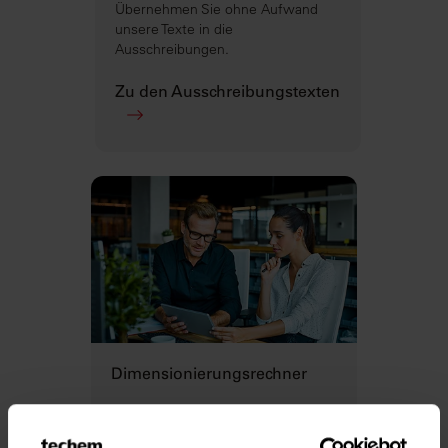
Übernehmen Sie ohne Aufwand
unsere Texte in die
Ausschreibungen.
Zu den Ausschreibungstexten
Dimensionierungsrechner
Der schnelle Weg zur optimalen
Auslegung der Messtechnik für