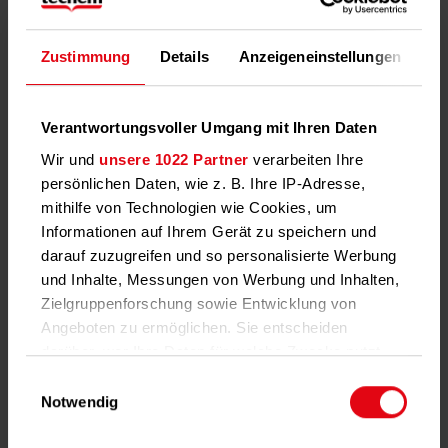
geschlossene Heizkreisläufe.
Zum
Zustimmung
Details
Anzeigeneinstellungen
Üb
Dimensionierungsrechner
Verantwortungsvoller Umgang mit Ihren Daten
Wir und
unsere 1022 Partner
verarbeiten Ihre
persönlichen Daten, wie z. B. Ihre IP-Adresse,
mithilfe von Technologien wie Cookies, um
Informationen auf Ihrem Gerät zu speichern und
darauf zuzugreifen und so personalisierte Werbung
und Inhalte, Messungen von Werbung und Inhalten,
Zielgruppenforschung sowie Entwicklung von
Angeboten zu ermöglichen. Sie entscheiden
Elektroschemas
darüber, wer Ihre Daten für welche Zwecke nutzt.
Sie können Ihre Einwilligung jederzeit über die
Aktuelle Elektroschemas von
Einwilligungsauswahl
unserem Produktesortiment.
Cookie-Erklärung oder durch Klicken auf das
Notwendig
Privacy Trigger Symbol ändern oder widerrufen
Zu den Elektroschemas