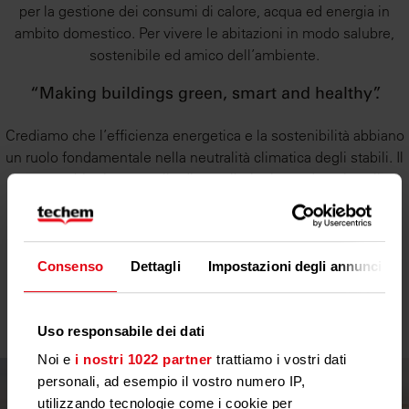
per la gestione dei consumi di calore, acqua ed energia in
ambito domestico. Per vivere le abitazioni in modo salubre,
sostenibile ed amico dell’ambiente.
“Making buildings green, smart and healthy”.
Crediamo che l’efficienza energetica e la sostenibilità abbiano
un ruolo fondamentale nella neutralità climatica degli stabili. Il
nostro obiettivo é quello di contribuire in modo attivo alla
protezione climatica con le nostre soluzioni. Assicurare la
transizione energetica digitale negli edifici. Con il support di
Techem i nostri clienti risparmiano emissioni per 8.7milioni di
tonnellate di CO₂ ogni anno. Siamo sicuri che molto di più
Consenso
Dettagli
Impostazioni degli annunci
possa essere fatto con l’aiuto della digitalizzazione – per
l’ambiente e l’umanità.
Uso responsabile dei dati
Noi e
i nostri 1022 partner
trattiamo i vostri dati
personali, ad esempio il vostro numero IP,
utilizzando tecnologie come i cookie per