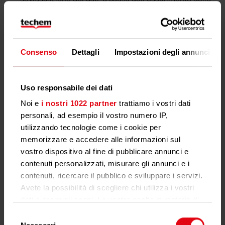
spazio della memoria interna.
Consenso
Dettagli
Impostazioni degli annunci
Ripartitore di Calore Spento: Cosa
Fare?
Uso responsabile dei dati
Se il ripartitore di calore è
spento o non mostra dati sul
Noi e
i nostri 1022 partner
trattiamo i vostri dati
display
, prova a seguire questi passaggi:
personali, ad esempio il vostro numero IP,
utilizzando tecnologie come i cookie per
Controlla il display
: Se è completamente spento,
memorizzare e accedere alle informazioni sul
potrebbe essere un problema di batteria o un guasto
vostro dispositivo al fine di pubblicare annunci e
interno.
contenuti personalizzati, misurare gli annunci e i
Verifica l’integrazione con il sistema condominiale
:
contenuti, ricercare il pubblico e sviluppare i servizi.
Se i dati non vengono trasmessi, potrebbe esserci un
Avete la possibilità di scegliere chi utilizza i vostri
problema di comunicazione con il sistema centrale.
dati e per quali scopi. Le vostre scelte in materia di
Contatta l’amministratore di condominio
: La vita
privacy sono applicabili solo su questa proprietà
utille dei ripartitori è terminata e sono quindi da
Selezione
digitale in cui avete effettuato le vostre scelte. È