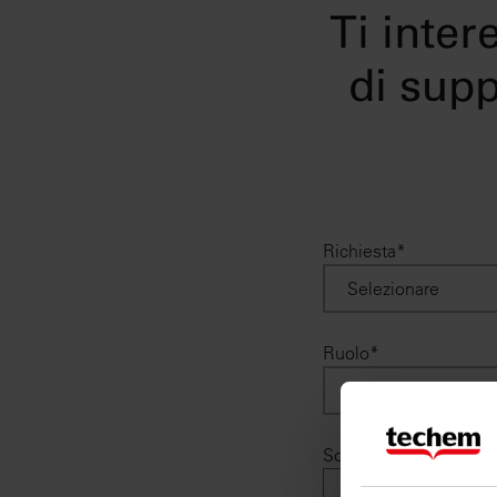
Ti inter
di supp
Richiesta*
Ruolo*
Società