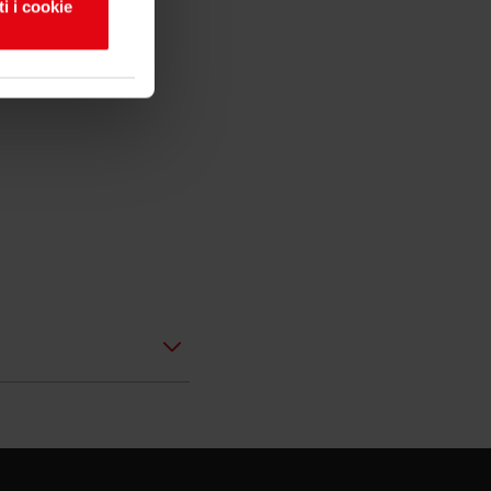
ti i cookie
ferenze nella
to dalla
alità dei
ni sul modo in
 web, pubblicità
ito loro o che