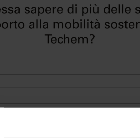
essa sapere di più delle 
orto alla mobilità sosten
Techem?