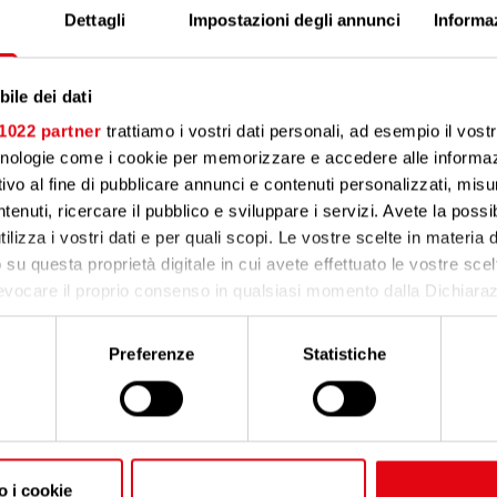
Dettagli
Impostazioni degli annunci
Informa
Cognome*
ile dei dati
 1022 partner
trattiamo i vostri dati personali, ad esempio il vost
cnologie come i cookie per memorizzare e accedere alle informaz
ivo al fine di pubblicare annunci e contenuti personalizzati, misur
tenuti, ricercare il pubblico e sviluppare i servizi. Avete la possibi
tilizza i vostri dati e per quali scopi. Le vostre scelte in materia
Codice Postale*
o su questa proprietà digitale in cui avete effettuato le vostre scel
evocare il proprio consenso in qualsiasi momento dalla Dichiaraz
o clic sull'icona di attivazione della privacy.
Preferenze
Statistiche
Telefono*
nsenso, vorremmo anche:
iere informazioni sulla tua posizione geografica, con un'appross
etro,
icare il tuo dispositivo, scansionandolo attivamente alla ricerca di
rivacy
tiche specifiche (impronte digitali).
o i cookie