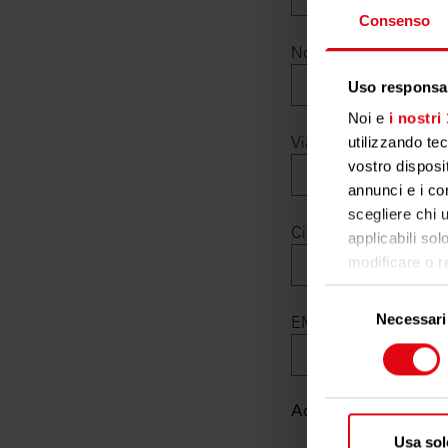
Consenso
Nome*
Uso responsab
Noi e
i nostri
Via, Nr.
utilizzando te
vostro disposit
annunci e i con
scegliere chi u
Città*
applicabili sol
modificare o r
cookie o facend
Selezione
Necessari
del
EMail*
Con il tuo co
consenso
raccogl
qualche m
Identif
Accettazione della p
caratteris
Usa sol