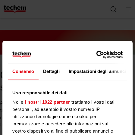
Consenso
Dettagli
Impostazioni degli annunci
Oh no! Qualcosa è andato
storto.
Uso responsabile dei dati
Noi e
i nostri 1022 partner
trattiamo i vostri dati
A causa di problemi tecnici, la pagina che stai cercando non è
personali, ad esempio il vostro numero IP,
temporaneamente disponibile. Stiamo già lavorando per
utilizzando tecnologie come i cookie per
risolvere il problema, ti preghiamo di riprovare più tardi. Nel
memorizzare e accedere alle informazioni sul
frattempo, consulta la nostra home page o il Portale Clienti.
vostro dispositivo al fine di pubblicare annunci e