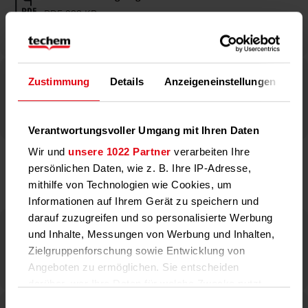
PDF 233 KB
Verpackungshandbuch
Zustimmung
Details
Anzeigeneinstellungen
Üb
PDF 595 KB
Verantwortungsvoller Umgang mit Ihren Daten
Wir und
unsere 1022 Partner
verarbeiten Ihre
persönlichen Daten, wie z. B. Ihre IP-Adresse,
Downloads (English)
mithilfe von Technologien wie Cookies, um
Informationen auf Ihrem Gerät zu speichern und
darauf zuzugreifen und so personalisierte Werbung
Delivery Terms
und Inhalte, Messungen von Werbung und Inhalten,
PDF 167 KB
Zielgruppenforschung sowie Entwicklung von
Angeboten zu ermöglichen. Sie entscheiden
darüber, wer Ihre Daten für welche Zwecke nutzt.
Sie können Ihre Einwilligung jederzeit über die
Einwilligungsauswahl