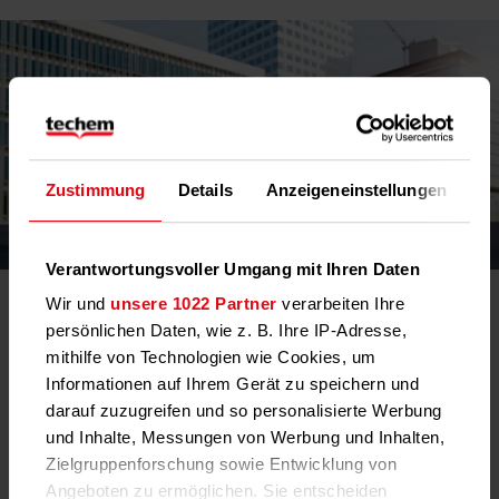
Zustimmung
Details
Anzeigeneinstellungen
Üb
Verantwortungsvoller Umgang mit Ihren Daten
Data Exchange Services
Wir und
unsere 1022 Partner
verarbeiten Ihre
Schnell und effizient
persönlichen Daten, wie z. B. Ihre IP-Adresse,
mithilfe von Technologien wie Cookies, um
Managen Sie große Immobilienportfolios jetzt noch effizienter:
Informationen auf Ihrem Gerät zu speichern und
Die neuen Techem Data Exchange Services bieten eine
darauf zuzugreifen und so personalisierte Werbung
einheitliche, moderne API-Schnittstelle, über die sich Ihr System
und Inhalte, Messungen von Werbung und Inhalten,
an unseres andocken lässt. Für schnellen automatischen
Zielgruppenforschung sowie Entwicklung von
Datentausch, der viel Zeit spart.
Angeboten zu ermöglichen. Sie entscheiden