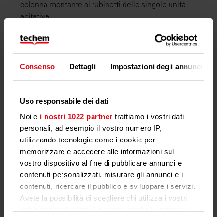
colonna montante ai rubinetti delle singole unità
abitative.
Controlli Periodici Obbligatori:
È obbligatorio effettuare l'
analisi delle acque potabili
nei condomini
, con frequenza variabile in base alle
Consenso
Dettagli
Impostazioni degli annunci
caratteristiche dell'impianto idrico e al numero di unità
servite.
Monitoraggio della Legionella:
Uso responsabile dei dati
Il decreto prevede la verifica della presenza di
Noi e
i nostri 1022 partner
trattiamo i vostri dati
Legionella
, in particolare negli impianti idrici
personali, ad esempio il vostro numero IP,
complessi e nei serbatoi condominiali.
utilizzando tecnologie come i cookie per
memorizzare e accedere alle informazioni sul
Comunicazione dei Risultati:
vostro dispositivo al fine di pubblicare annunci e
I risultati delle analisi devono essere comunicati ai
contenuti personalizzati, misurare gli annunci e i
condomini, garantendo la massima trasparenza.
contenuti, ricercare il pubblico e sviluppare i servizi.
Interventi Correttivi Immediati:
Avete la possibilità di scegliere chi utilizza i vostri
In caso di non conformità, l'amministratore è tenuto ad
dati e per quali scopi. Le vostre scelte in materia di