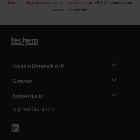
Hjem
>
Fokus på ressourcer
>
FN’s verdensmål
> Mål 11: Bæredygtige
byer og lokalsamfund
Techem Danmark A/S
Genveje
Beboer/Lejer
Følg med på LinkedIn