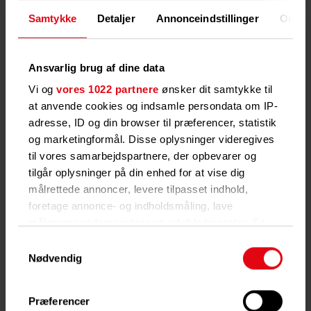
Samtykke
Detaljer
Annonceindstillinger
Om
Ansvarlig brug af dine data
Vi og
vores 1022 partnere
ønsker dit samtykke til
at anvende cookies og indsamle persondata om IP-
adresse, ID og din browser til præferencer, statistik
og marketingformål. Disse oplysninger videregives
til vores samarbejdspartnere, der opbevarer og
Sådan læser du din
tilgår oplysninger på din enhed for at vise dig
forbrugsopgørelse
målrettede annoncer, levere tilpasset indhold,
Skal du have penge retur eller
foretage annonce- og indholdsmåling, lave
efterbetale i forhold til
målgruppeundersøgelser og udvikle tjenester. Se
acontoafregningen? Du finder din
mere information under
indstillinger
og i vores
Samtykkevalg
årlige forbrugsopgørelse i Techem
persondatapolitik. Du kan altid trække dit samtykke
Nødvendig
Beboer App. Sådan læser du
tilbage eller ændre indstillinger fra vores
forbrugsopgørelsen:
"Cookiedeklaration", eller ved at trykke på "Privacy
Præferencer
Forstå din opgørelse
trigger" ikonet.