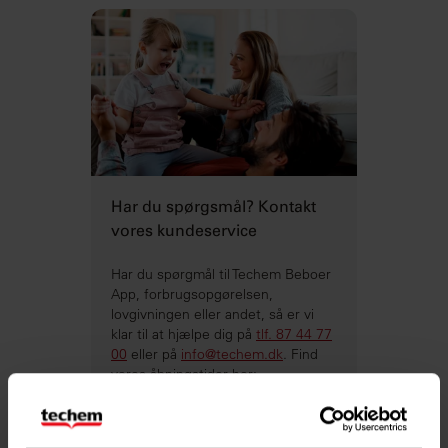
Har du spørgsmål? Kontakt
vores kundeservice
Har du spørgmål til Techem Beboer
App, forbrugsopgørelsen,
lovgivningen eller andet, så er vi
klar til at hjælpe dig på
tlf. 87 44 77
00
eller på
info@techem.dk
. Find
vores åbningstider her:
Kontakt os