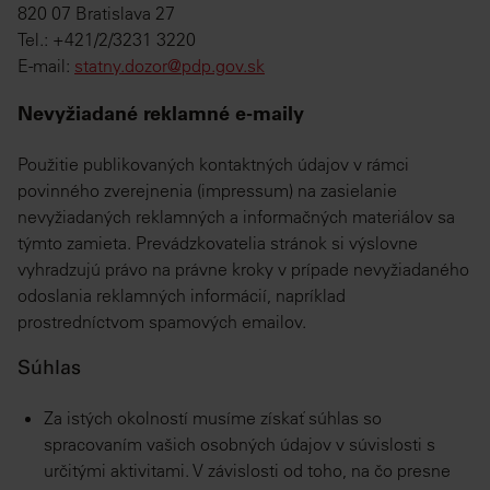
820 07 Bratislava 27
Tel.: +421/2/3231 3220
E-mail:
statny.dozor@pdp.gov.sk
Nevyžiadané reklamné e-maily
Použitie publikovaných kontaktných údajov v rámci
povinného zverejnenia (impressum) na zasielanie
nevyžiadaných reklamných a informačných materiálov sa
týmto zamieta. Prevádzkovatelia stránok si výslovne
vyhradzujú právo na právne kroky v prípade nevyžiadaného
odoslania reklamných informácií, napríklad
prostredníctvom spamových emailov.
Súhlas
Za istých okolností musíme získať súhlas so
spracovaním vašich osobných údajov v súvislosti s
určitými aktivitami. V závislosti od toho, na čo presne