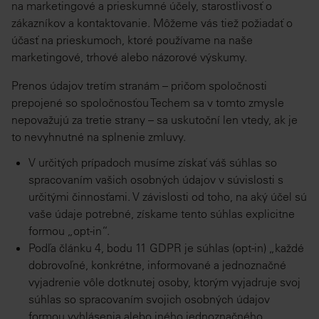
na marketingové a prieskumné účely, starostlivosť o
zákazníkov a kontaktovanie. Môžeme vás tiež požiadať o
účasť na prieskumoch, ktoré používame na naše
marketingové, trhové alebo názorové výskumy.
Prenos údajov tretím stranám – pričom spoločnosti
prepojené so spoločnosťou Techem sa v tomto zmysle
nepovažujú za tretie strany – sa uskutoční len vtedy, ak je
to nevyhnutné na splnenie zmluvy.
V určitých prípadoch musíme získať váš súhlas so
spracovaním vašich osobných údajov v súvislosti s
určitými činnosťami. V závislosti od toho, na aký účel sú
vaše údaje potrebné, získame tento súhlas explicitne
formou „opt-in“.
Podľa článku 4, bodu 11 GDPR je súhlas (opt-in) „každé
dobrovoľné, konkrétne, informované a jednoznačné
vyjadrenie vôle dotknutej osoby, ktorým vyjadruje svoj
súhlas so spracovaním svojich osobných údajov
formou vyhlásenia alebo iného jednoznačného