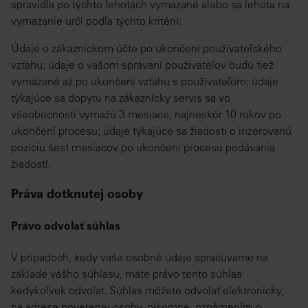
spravidla po týchto lehotách vymazané alebo sa lehota na
vymazanie určí podľa týchto kritérií:
Údaje o zákazníckom účte po ukončení používateľského
vzťahu; údaje o vašom správaní používateľov budú tiež
vymazané až po ukončení vzťahu s používateľom; údaje
týkajúce sa dopytu na zákaznícky servis sa vo
všeobecnosti vymažú 3 mesiace, najneskôr 10 rokov po
ukončení procesu; údaje týkajúce sa žiadosti o inzerovanú
pozíciu šesť mesiacov po ukončení procesu podávania
žiadostí.
Práva dotknutej osoby
Právo odvolať súhlas
V prípadoch, kedy vaše osobné údaje spracúvame na
základe vášho súhlasu, máte právo tento súhlas
kedykoľvek odvolať. Súhlas môžete odvolať elektronicky,
na adrese poverenej osoby, písomne, oznámením o