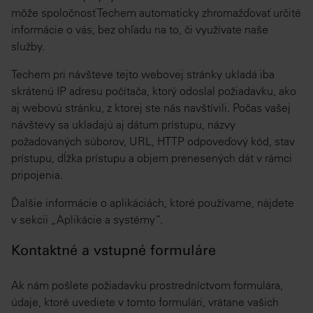
môže spoločnosť Techem automaticky zhromažďovať určité
informácie o vás, bez ohľadu na to, či využívate naše
služby.
Techem pri návšteve tejto webovej stránky ukladá iba
skrátenú IP adresu počítača, ktorý odoslal požiadavku, ako
aj webovú stránku, z ktorej ste nás navštívili. Počas vašej
návštevy sa ukladajú aj dátum prístupu, názvy
požadovaných súborov, URL, HTTP odpoveďový kód, stav
prístupu, dĺžka prístupu a objem prenesených dát v rámci
pripojenia.
Ďalšie informácie o aplikáciách, ktoré používame, nájdete
v sekcii „Aplikácie a systémy“.
Kontaktné a vstupné formuláre
Ak nám pošlete požiadavku prostredníctvom formulára,
údaje, ktoré uvediete v tomto formulári, vrátane vašich