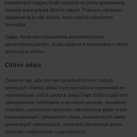
kontaktných údajov, budú uložené na účely spracovania
žiadosti a pre prípad ďalších otázok. Právnym základom
spracovania je váš súhlas, ktorý udelíte odoslaním
formulára.
Údaje, ktoré nám poskytnete prostredníctvom
zákazníckeho portálu, budú uložené a spracované v rámci
zmluvného vzťahu.
Citlivé údaje
Žiadame vás, aby ste nám prostredníctvom našich
webových stránok alebo iným spôsobom neposielali ani
neposkytovali citlivé osobné údaje (napr. čísla sociálneho
zabezpečenia, informácie o etnickom pôvode, sexuálnej
orientácii, politických názoroch, náboženstve alebo iných
presvedčeniach, zdravotnom stave, biometrických alebo
genetických vlastnostiach, trestných záznamoch alebo
členstve v odborových organizáciách).