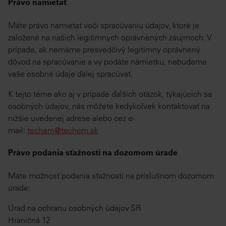
Právo namietať
Máte právo namietať voči spracúvaniu údajov, ktoré je
založené na našich legitímnych oprávnených záujmoch. V
prípade, ak nemáme presvedčivý legitímny oprávnený
dôvod na spracúvanie a vy podáte námietku, nebudeme
vaše osobné údaje ďalej spracúvať.
K tejto téme ako aj v prípade ďalších otázok, týkajúcich sa
osobných údajov, nás môžete kedykoľvek kontaktovať na
nižšie uvedenej adrese alebo cez e-
mail:
techem@techem.sk
Právo podania sťažnosti na dozornom úrade
Máte možnosť podania sťažnosti na príslušnom dozornom
úrade:
Úrad na ochranu osobných údajov SR
Hraničná 12