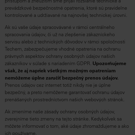
prístupom a zneužitím sme prijali rozsiahle technické a
prevádzkové bezpečnostné opatrenia, ktoré sú pravidelne
kontrolované a udržiavané na najnovšej technickej úrovni.
Ak sú vaše údaje spracovávané v rámci centrálneho
spracovania údajov, či už na zlepšenie zákazníckeho
servisu alebo z technických dôvodov v rámci spoločnosti
Techem, zabezpečujeme vhodné opatrenia na ochranu
právnych aspektov ochrany osobných údajov našich
zákazníkov v súlade s nariadením GDPR.
Upozorňujeme
však, že aj napriek všetkým možným opatreniam
nemôžeme úplne zaručiť bezpečný prenos údajov.
Prenos údajov cez internet totiž nikdy nie je úplne
bezpečný, a preto nemôžeme garantovať ochranu údajov
prenášaných prostredníctvom našich webových stránok.
Ak zmeníme naše zásady ochrany osobných údajov,
zverejníme tieto zmeny na tejto stránke. Kedykoľvek sa
môžete informovať o tom, aké údaje zhromažďujeme a ako
ich používame.