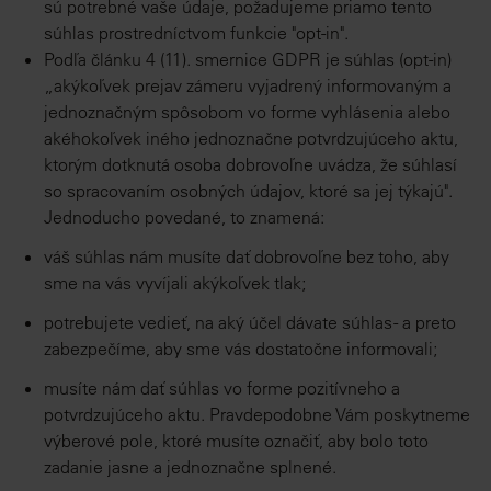
sú potrebné vaše údaje, požadujeme priamo tento
súhlas prostredníctvom funkcie "opt-in".
Podľa článku 4 (11). smernice GDPR je súhlas (opt-in)
„akýkoľvek prejav zámeru vyjadrený informovaným a
jednoznačným spôsobom vo forme vyhlásenia alebo
akéhokoľvek iného jednoznačne potvrdzujúceho aktu,
ktorým dotknutá osoba dobrovoľne uvádza, že súhlasí
so spracovaním osobných údajov, ktoré sa jej týkajú".
Jednoducho povedané, to znamená:
váš súhlas nám musíte dať dobrovoľne bez toho, aby
sme na vás vyvíjali akýkoľvek tlak;
potrebujete vedieť, na aký účel dávate súhlas - a preto
zabezpečíme, aby sme vás dostatočne informovali;
musíte nám dať súhlas vo forme pozitívneho a
potvrdzujúceho aktu. Pravdepodobne Vám poskytneme
výberové pole, ktoré musíte označiť, aby bolo toto
zadanie jasne a jednoznačne splnené.