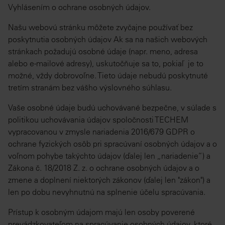
Vyhlásením o ochrane osobných údajov.
Našu webovú stránku môžete zvyčajne používať bez
poskytnutia osobných údajov Ak sa na našich webových
stránkach požadujú osobné údaje (napr. meno, adresa
alebo e-mailové adresy), uskutočňuje sa to, pokiaľ je to
možné, vždy dobrovoľne. Tieto údaje nebudú poskytnuté
tretím stranám bez vášho výslovného súhlasu.
Vaše osobné údaje budú uchovávané bezpečne, v súlade s
politikou uchovávania údajov spoločnosti TECHEM
vypracovanou v zmysle nariadenia 2016/679 GDPR o
ochrane fyzických osôb pri spracúvaní osobných údajov a o
voľnom pohybe takýchto údajov (ďalej len „nariadenie“) a
Zákona č. 18/2018 Z. z. o ochrane osobných údajov a o
zmene a doplnení niektorých zákonov (ďalej len "zákon") a
len po dobu nevyhnutnú na splnenie účelu spracúvania.
Prístup k osobným údajom majú len osoby poverené
prevádzkovateľom na spracúvanie osobných údajov, ktoré