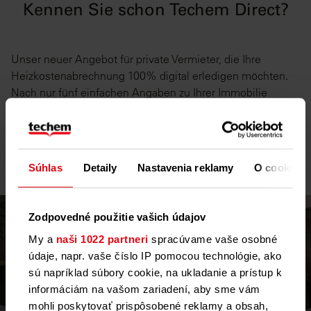
Kennen Sie schon Techem Direct?
Unser neuer Angebot für private Vermieter, die Ihre
Heizkostenabrechnung 100% digital erledigen möchten.
Nach nur fünf einfachen Angaben zu Ihrer Immobilie
erhalten Sie direkt ein verbindliches Angebot - und können
auf Wunsch auch noch die Betriebskostenabrechung, die
Erfassung des Kaltwasserverbrauchs und unseren
kostenlosen Wechselservice dazubuchen.
Súhlas
Detaily
Nastavenia reklamy
O cookies
Zodpovedné použitie vašich údajov
My a
naši 1022 partneri
spracúvame vaše osobné
údaje, napr. vaše číslo IP pomocou technológie, ako
sú napríklad súbory cookie, na ukladanie a prístup k
informáciám na vašom zariadení, aby sme vám
mohli poskytovať prispôsobené reklamy a obsah,