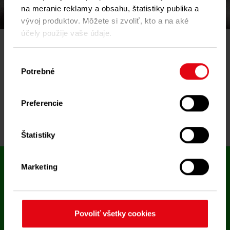
na meranie reklamy a obsahu, štatistiky publika a
vývoj produktov. Môžete si zvoliť, kto a na aké
účely použije vaše údaje.
Unsere einfache Lösung für private Vermieter
Heizkosten und Warmwasser verbrauchsabhängig abrechnen ist
Ak to povolíte, chceli by sme tiež:
Výber
gesetzliche Pflicht - auch für private Vermieter. Bei uns
Potrebné
Zhromažďovať informácie o vašej
súhlasu
bekommen Sie alles, was Sie für die rechtskonforme Abrechnung
geografickej polohe s presnosťou na niekoľko
brauchen. Zu fairen Preisen. Schon ab 1 Jahr Laufzeit. 100%
metrov
digital.
Preferencie
Identifikovať vaše zariadenie aktívnym
skenovaním konkrétnych charakteristík
(odtlačky prstov).
Štatistiky
Viac informácií o tom, ako sa spracúvajú vaše
osobné údaje, nájdete v časti s
vašimi
Marketing
nastaveniami
. Súhlas môžete kedykoľvek zmeniť
alebo odvolať cez Vyhlásenie o používaní súborov
cookie.
Povoliť všetky cookies
Na prispôsobenie obsahu a reklám, poskytovanie