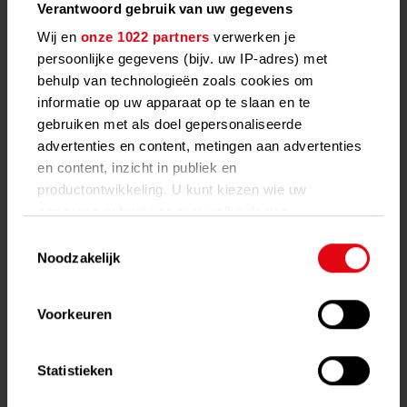
Verantwoord gebruik van uw gegevens
Wij en
onze 1022 partners
verwerken je
persoonlijke gegevens (bijv. uw IP-adres) met
behulp van technologieën zoals cookies om
informatie op uw apparaat op te slaan en te
gebruiken met als doel gepersonaliseerde
advertenties en content, metingen aan advertenties
en content, inzicht in publiek en
productontwikkeling. U kunt kiezen wie uw
Reparatie afspraak maken
gegevens gebruikt en met welke doelen.
Toestemmingsselectie
Als u het toestaat, willen we ook graag:
Noodzakelijk
Informatie verzamelen over uw geografische
locatie, die tot een paar meter nauwkeurig kan
Voorkeuren
zijn
Uw apparaat identificeren door het actief te
scannen op specifieke eigenschappen
Statistieken
(fingerprinting)