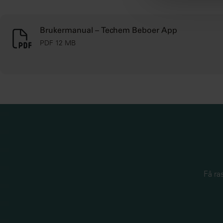
analysearbeid,
dem, eller som
Brukermanual – Techem Beboer App
PDF 12 MB
Få ra