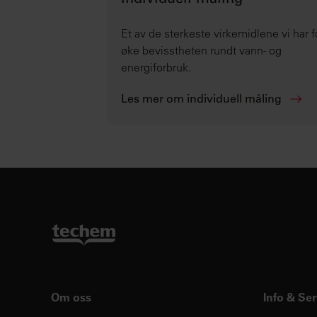
Individuell måling
Et av de sterkeste virkemidlene vi har f
øke bevisstheten rundt vann- og
energiforbruk.
Les mer om individuell måling
Om oss
Info & Ser