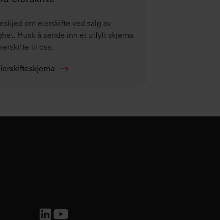
d eierskifte
eskjed om eierskifte ved salg av
ighet. Husk å sende inn et utfylt skjema
ierskifte til oss.
eierskifteskjema