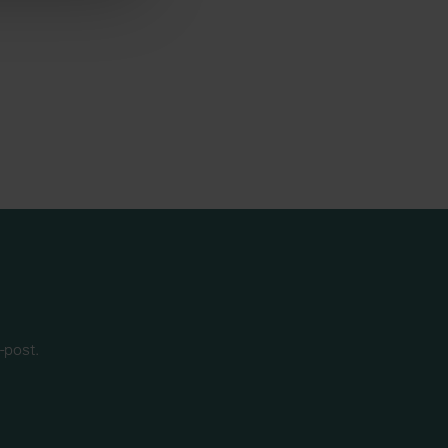
jengelig for
-post.