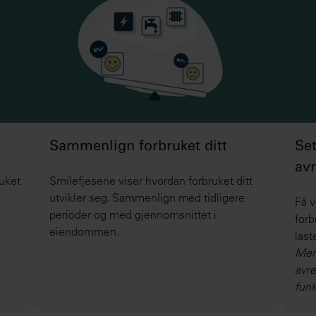
Sammenlign forbruket ditt
Set
av
ruket
Smilefjesene viser hvordan forbruket ditt
utvikler seg. Sammenlign med tidligere
Få v
perioder og med gjennomsnittet i
forb
eiendommen.
last
Merk
avre
funk