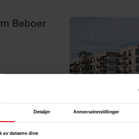
hem Beboer
SS) i eiendommen
Detaljer
Annonseinnstillinger
k av dataene dine