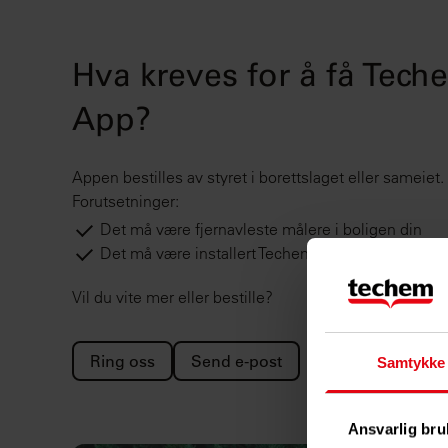
Hva kreves for å få Tec
App?
Appen bestilles av styret i borettslaget eller sameiet.
Forutsetninger:
Det må være fjernavleste målere i boligen din
Det må være installert Techem Smart System (T
Vil du vite mer eller bestille?
Ring oss
Send e-post
Samtykke
Ansvarlig bru