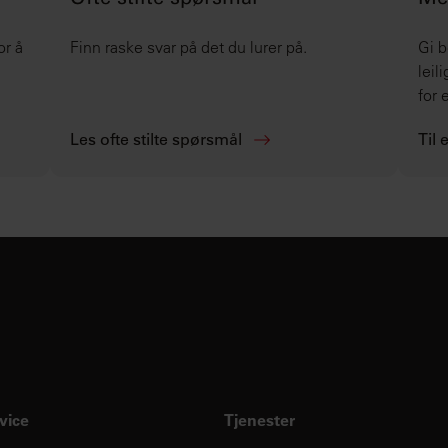
Ofte stilte spørsmål
Mel
or å
Finn raske svar på det du lurer på.
Gi b
leil
for e
Les ofte stilte spørsmål
Til 
vice
Tjenester