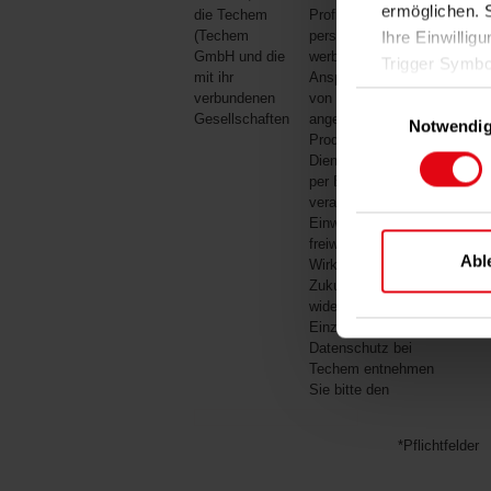
ermöglichen. 
die Techem
Profilbildung für
Ihre Einwillig
(Techem
personalisierte
GmbH und die
werbliche
Trigger Symbo
mit ihr
Ansprachen zu den
verbundenen
von ihr
Einwilligungsausw
Wenn Sie es e
Gesellschaften
angebotenen
Notwendi
Produkten und
Inform
Dienstleistungen
genau sei
per E-Mail
Ihr Ge
verarbeitet. Diese
Einwilligung erfolgt
identifizie
freiwillig und ist mit
Erfahren Sie m
Abl
Wirkung für die
Ihre Präferen
Zukunft jederzeit
widerrufbar.
Einzelheiten zum
Damit Sie uns
Datenschutz bei
Cookies einge
Techem entnehmen
finden Sie in
Sie bitte den
*Pflichtfelder