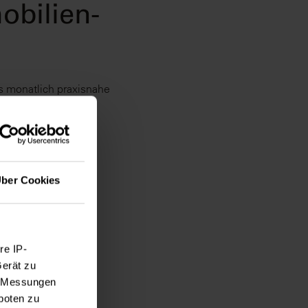
obilien-
s monatlich praxisnahe
en.
ber Cookies
re IP-
Gerät zu
e, Messungen
boten zu