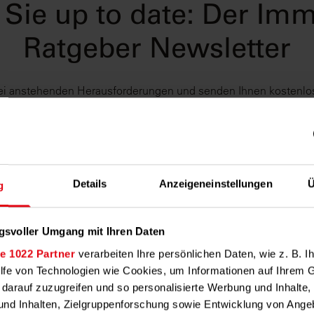
 Sie up to date: Der Imm
Ratgeber Newsletter
bei anstehenden Herausforderungen und senden Ihnen kostenlo
pps, damit Sie Ihre Immobilie erfolgreich vermieten und verwalt
Nachname
*
Details
Anzeigeneinstellungen
Ü
g
gsvoller Umgang mit Ihren Daten
e 1022 Partner
verarbeiten Ihre persönlichen Daten, wie z. B. Ih
hutzhinweisen
.
*
ilfe von Technologien wie Cookies, um Informationen auf Ihrem 
 darauf zuzugreifen und so personalisierte Werbung und Inhalt
nd Inhalten, Zielgruppenforschung sowie Entwicklung von Ange