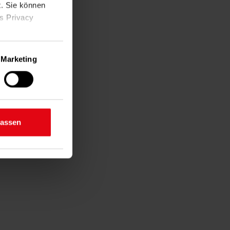
t. Sie können
as Privacy
Marketing
ige Meter
inting)
d legen Sie
lassen
n Bereichen
lichkeit