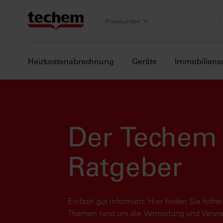
Privatkunden
Heizkostenabrechnung
Geräte
Immobiliens
Der Techem 
Ratgeber
Einfach gut informiert: Hier finden Sie hilf
Themen rund um die Vermietung und Verwal