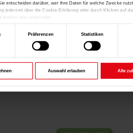
Sie entscheiden darüber, wer Ihre Daten für welche Zwecke nutz
ung jederzeit über die Cookie-Erklärung oder durch Klicken auf d
l ändern oder widerrufen
ahl
rlauben, würden wir auch gerne:
g
Präferenzen
Statistiken
ationen über Ihre geografische Lage erfassen, welche bis auf ein
n können
rät durch aktives Scannen nach bestimmten Merkmalen (Fingerpr
ren
ehr darüber, wie Ihre persönlichen Daten verarbeitet werden, un
ehnen
Auswahl erlauben
Alle zu
zen im
Abschnitt Einzelheiten
fest.
ere Webseite in vollem Umfang nutzen können, werden in einige
setzt. Weitere Informationen zu Cookies sowie Widerspruchsmög
 unseren
Datenschutzhinweisen
.