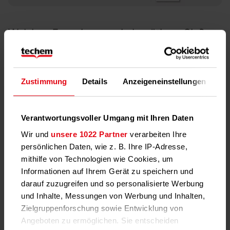
Welchen Energieausweis benötigen Sie?
Mit Techem erstellen Sie den verbrauchsorientierten
Energieausweis im Handumdrehen online. Sie können
Zustimmung
Details
Anzeigeneinstellungen
Üb
den verbrauchsorientierten Energieausweis für Ihre
Immobilie wählen, wenn
diese fünf oder mehr Wohnungen hat oder
Verantwortungsvoller Umgang mit Ihren Daten
sie nach dem Wärmeschutzniveau der
Wir und
unsere 1022 Partner
verarbeiten Ihre
Wärmeschutzverordnung vom 11. August 1977 saniert
persönlichen Daten, wie z. B. Ihre IP-Adresse,
oder modernisiert wurde.
mithilfe von Technologien wie Cookies, um
Erstellen Sie Ihren
Informationen auf Ihrem Gerät zu speichern und
verbrauchsorientierten Energieausweis für
darauf zuzugreifen und so personalisierte Werbung
Wohngebäude
jetzt direkt online im Portal
und Inhalte, Messungen von Werbung und Inhalten,
mein.techem
oder schreiben Sie uns - wir rufen Sie
Zielgruppenforschung sowie Entwicklung von
kurzfristig zurück.
Angeboten zu ermöglichen. Sie entscheiden