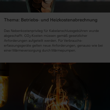
Thema: Betriebs- und Heizkostenabrechnung
Das Nebenkostenprivileg für Kabelanschlussgebühren wurde
abgeschafft. CO
-Kosten müssen gemäß gesetzlicher
2
Anforderungen aufgeteilt werden. Für Verbrauchs­
erfassungsgeräte gelten neue Anforderungen, genauso wie bei
einer Wärmeversorgung durch Wärmepumpen.