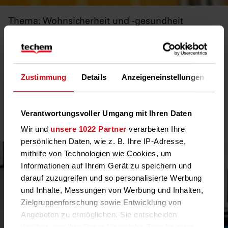
Thema: Wohnsicherheit und -gesundheit
Der Rauchwarnmelderpflicht ist nachzukommen, die in allen
Bundesländern fast immer auch in Bestandsgebäuden gilt.
Immobilien sollten vor Gefahren, wie Hitze, hoher
Luftfeuchtigkeit oder Kohlenmonoxid geschützt werden. Die
Zustimmung
Details
Anzeigeneinstellungen
Üb
Trinkwassersicherheit ist sicherzustellen.
Verantwortungsvoller Umgang mit Ihren Daten
Wir und
unsere 1022 Partner
verarbeiten Ihre
persönlichen Daten, wie z. B. Ihre IP-Adresse,
mithilfe von Technologien wie Cookies, um
Informationen auf Ihrem Gerät zu speichern und
darauf zuzugreifen und so personalisierte Werbung
und Inhalte, Messungen von Werbung und Inhalten,
Zielgruppenforschung sowie Entwicklung von
Angeboten zu ermöglichen. Sie entscheiden
darüber, wer Ihre Daten für welche Zwecke nutzt.