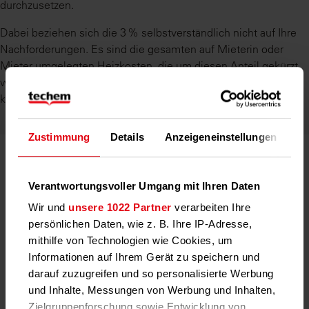
durchzusetzen.
Dabei beziehen sich die 3 % selbstverständlich nicht auf Ihre
Nachforderungen. Es sind die gesamten auf Mieterin oder
Mieter umgelegten Heizkosten, die um diesen Anteil gekürzt
werden. Auch die geleisteten Vorauszahlungen spielen dabei
keine Rolle.
Zustimmung
Details
Anzeigeneinstellungen
Üb
Wenn die Mietenden Vertragspartner
Verantwortungsvoller Umgang mit Ihren Daten
sind
Wir und
unsere 1022 Partner
verarbeiten Ihre
persönlichen Daten, wie z. B. Ihre IP-Adresse,
Sind die Mietenden selbst Kunden und Vertragspartner
mithilfe von Technologien wie Cookies, um
des Versorgungsunternehmens, haben diese Anspruch
Informationen auf Ihrem Gerät zu speichern und
darauf, dass Sie sich als Vermieter an der CO₂-Abgabe
darauf zuzugreifen und so personalisierte Werbung
beteiligen. In diesem Fall sind Ihre Mieterinnen und Mieter
und Inhalte, Messungen von Werbung und Inhalten,
selbst für die Aufteilung verantwortlich und haben Ihnen
Zielgruppenforschung sowie Entwicklung von