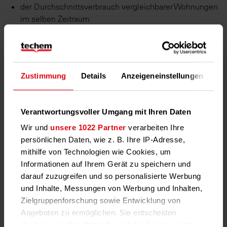
der Durchschnittsverbrauch vergleichbarer Wohnungen
im selben Zeitraum
Die neue Jahresabrechnung nach
Zustimmung
Details
Anzeigeneinstellungen
Üb
der HKVO-Novelle
Auch die jährliche Heizkostenabrechnung unterliegt neuen
Verantwortungsvoller Umgang mit Ihren Daten
Rahmenbedingungen. Aus der Abrechnung geht hervor,
wie viel Ihre Mieterin oder Ihr Mieter nachzuzahlen hat
Wir und
unsere 1022 Partner
verarbeiten Ihre
oder erstattet bekommt. Je nachdem, wie das Ergebnis
persönlichen Daten, wie z. B. Ihre IP-Adresse,
ausfällt, können Sie Sie einen neuen Betrag festlegen, den
mithilfe von Technologien wie Cookies, um
Ihre Mieterin oder Ihr Mieter künftig vorauszahlen muss.
Informationen auf Ihrem Gerät zu speichern und
darauf zuzugreifen und so personalisierte Werbung
Darüber hinaus müssen Sie nun weitere Informationen in
und Inhalte, Messungen von Werbung und Inhalten,
die Abrechnung aufnehmen:
Zielgruppenforschung sowie Entwicklung von
Angeboten zu ermöglichen. Sie entscheiden
Angaben zum Brennstoffmix (wie hoch ist der Anteil
darüber, wer Ihre Daten für welche Zwecke nutzt.