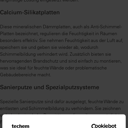
Calcium-Silikatplatten
Diese mineralischen Dämmplatten, auch als Anti-Schimmel-
Platten bezeichnet, regulieren die Feuchtigkeit in Räumen
besonders effektiv. Sie nehmen Feuchtigkeit aus der Luft auf,
speichern sie und geben sie wieder ab, wodurch
Schimmelbildung verhindert wird. Zusätzlich bieten sie
hervorragenden Brandschutz und sind einfach zu montieren,
was sie ideal für feuchte Wände oder problematische
Gebäudebereiche macht.
Sanierputze und Spezialputzsysteme
Spezielle Sanierputze sind dafür ausgelegt, feuchte Wände zu
entlasten und Schimmelbildung zu verhindern. Sie zeichnen
sich durch eine hohe Porosität aus, die es ihnen ermöglicht,
Feuchtigkeit aus dem Mauerwerk aufzunehmen und zu