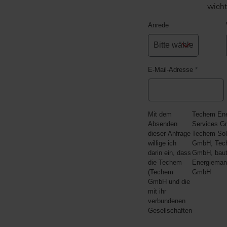
wicht
Anrede
E-Mail-Adresse
*
Mit dem
Techem En
Absenden
Services G
dieser Anfrage
Techem Sol
willige ich
GmbH, Tec
darin ein, dass
GmbH, bau
die Techem
Energiema
(Techem
GmbH
GmbH und die
mit ihr
verbundenen
Gesellschaften