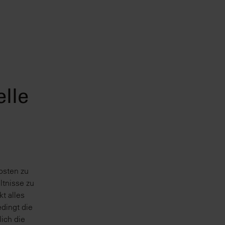
elle
Kosten zu
ältnisse zu
kt alles
dingt die
ich die