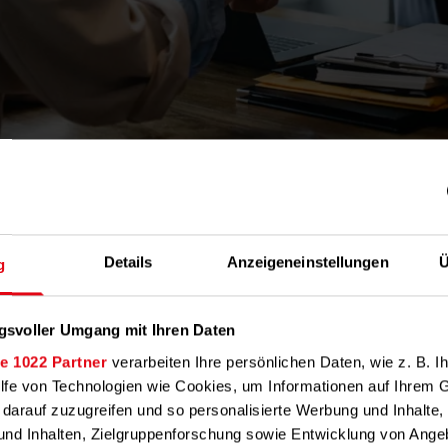
Details
Anzeigeneinstellungen
Ü
itlinie bei der Auswahl:
g
wem passt die Wohnung
gsvoller Umgang mit Ihren Daten
e 1022 Partner
verarbeiten Ihre persönlichen Daten, wie z. B. Ih
ilfe von Technologien wie Cookies, um Informationen auf Ihrem 
 darauf zuzugreifen und so personalisierte Werbung und Inhalt
ere Entscheidungshilfe, wenn Sie eine neue Mieterin oder ein
nd Inhalten, Zielgruppenforschung sowie Entwicklung von Ange
swählen: Überlegen Sie, welche Person am stärksten von den 