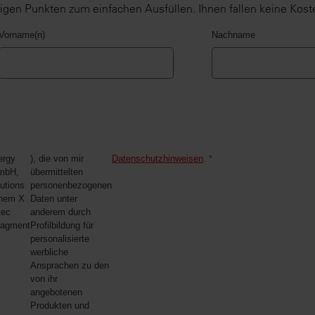
igen Punkten zum einfachen Ausfüllen. Ihnen fallen keine Kost
Vorname(n)
Nachname
ergy
), die von mir
Datenschutzhinweisen
.
*
mbH,
übermittelten
utions
personenbezogenen
hem X
Daten unter
tec
anderem durch
nagment
Profilbildung für
personalisierte
werbliche
Ansprachen zu den
von ihr
angebotenen
Produkten und