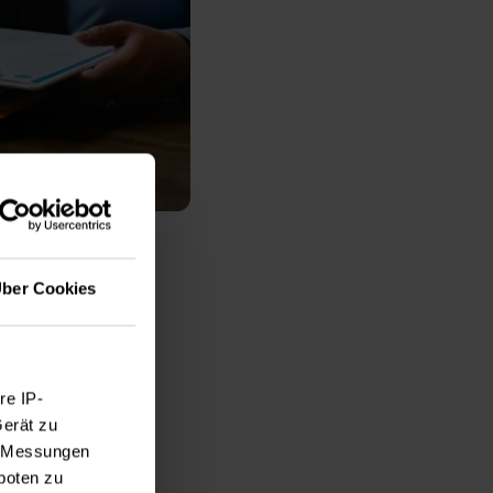
ber Cookies
 Zu
?
re IP-
Gerät zu
e, Messungen
en neuen
boten zu
Vorzügen