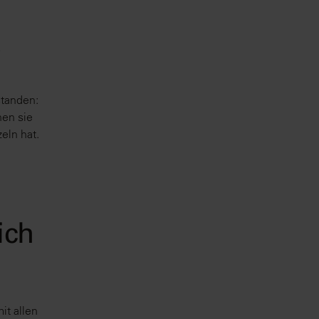
n
ß
n
standen:
nen sie
zeln hat.
ich
it allen