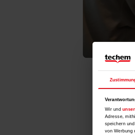
Le
Zustimmun
Verantwortun
Wir und
unser
Adresse, mith
speichern und
Eine weit
von Werbung u
Mieter au