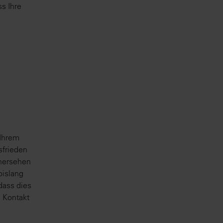
ss Ihre
 Ihrem
sfrieden
rhersehen
bislang
dass dies
e Kontakt