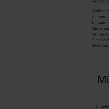
verklagt
Auch wenn
Personen 
betracht
klingend
vermietet
Sie sind 
als Miete
Mi
Erhalte