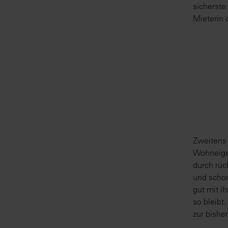
sicherste
Mieterin 
Zweitens 
Wohneigen
durch rüc
und schon
gut mit i
so bleibt
zur bishe