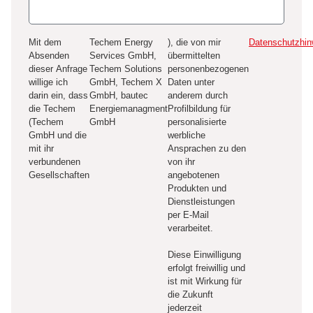
Mit dem
Techem Energy
), die von mir
Datenschutzhin
Absenden
Services GmbH,
übermittelten
dieser Anfrage
Techem Solutions
personenbezogenen
willige ich
GmbH, Techem X
Daten unter
darin ein, dass
GmbH, bautec
anderem durch
die Techem
Energiemanagment
Profilbildung für
(Techem
GmbH
personalisierte
GmbH und die
werbliche
mit ihr
Ansprachen zu den
verbundenen
von ihr
Gesellschaften
angebotenen
Produkten und
Dienstleistungen
per E-Mail
verarbeitet.
Diese Einwilligung
erfolgt freiwillig und
ist mit Wirkung für
die Zukunft
jederzeit