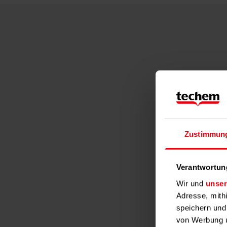
Die Betri
umlagefä
Heiz-
Zustimmun
Wasse
Mülla
Gebäu
Verantwortun
Hausm
Wir und
unser
Grund
Adresse, mith
Garten
speichern und
von Werbung u
Hier finde