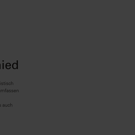
hied
istisch
 umfassen
s auch