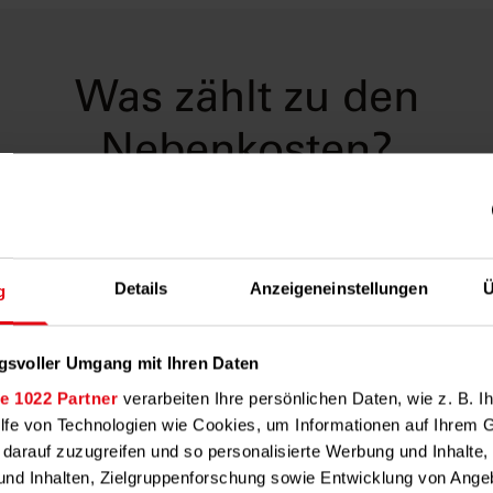
Was zählt zu den
Nebenkosten?
ebskostenverordnung (BetrKV) listet genau auf, welche Kostenar
hige Nebenkosten gelten. Dazu gehören unter anderem:
 und Warmwasserkosten
Details
Anzeigeneinstellungen
Ü
g
rversorgung und Entwässerung
bfuhr
dereinigung
gsvoller Umgang mit Ihren Daten
eisterdienste
e 1022 Partner
verarbeiten Ihre persönlichen Daten, wie z. B. Ih
steuer
ilfe von Technologien wie Cookies, um Informationen auf Ihrem 
pflege, Beleuchtung, Aufzugskosten u. v. m.
 darauf zuzugreifen und so personalisierte Werbung und Inhalt
nd Inhalten, Zielgruppenforschung sowie Entwicklung von Ange
n Sie die vollständige Liste:
Die 17 Nebenkostenarten