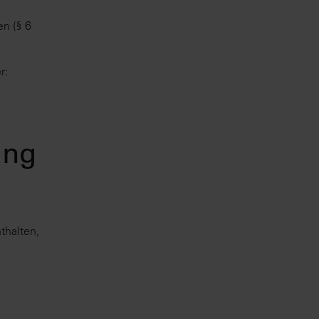
n (§ 6
r:
ung
thalten,