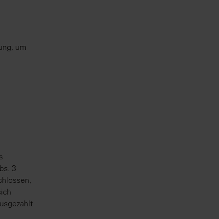
ung, um
s
bs. 3
chlossen,
sich
usgezahlt