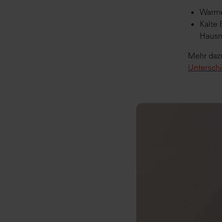
Warme
Kalte 
Hausm
Mehr daz
Untersch