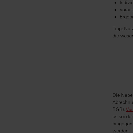
Indivi
Vorau
Ergeb
Tipp: Nut
die wesen
Die Nebe
Abrechnun
BGB).
Ver
es sei de
hingegen 
werden.