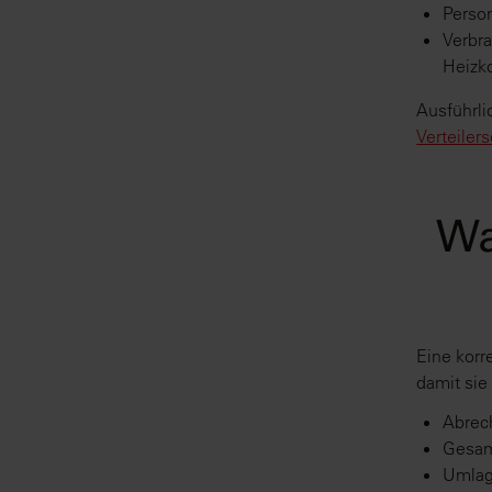
Person
Verbra
Heizk
Ausführli
Verteiler
Wa
Eine korr
damit sie
Abrec
Gesam
Umlag