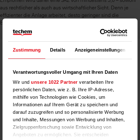
aus rechtlicher als auch aus wirtschaftlicher Sicht. Denn je
effizienter die Anlage arbeitet, desto geringer sind die
Betriebskosten und desto höher ist der umlagefähige Anteil.
Zustimmung
Details
Anzeigeneinstellungen
Üb
Wärmepumpe im Altbau: Geht das
überhaupt?
Verantwortungsvoller Umgang mit Ihren Daten
Lange galt: Wärmepumpen lohnen sich nur im Neubau.
Wir und
unsere 1022 Partner
verarbeiten Ihre
Doch das stimmt so nicht mehr. Auch Altbauten können
persönlichen Daten, wie z. B. Ihre IP-Adresse,
mit Wärmepumpen beheizt werden, wenn bestimmte
mithilfe von Technologien wie Cookies, um
Voraussetzungen erfüllt sind.
Informationen auf Ihrem Gerät zu speichern und
darauf zuzugreifen und so personalisierte Werbung
Das größte Hindernis ist oft die Dämmung.
und Inhalte, Messungen von Werbung und Inhalten,
Wärmepumpen arbeiten am effizientesten, wenn
Zielgruppenforschung sowie Entwicklung von
möglichst wenig Wärme verloren geht. Deshalb empfiehlt
Angeboten zu ermöglichen. Sie entscheiden
es sich, vor dem Einbau die Gebäudehülle energetisch zu